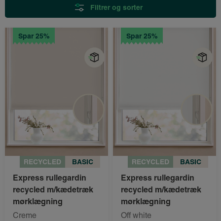
Filtrer og sorter
Spar 25%
Spar 25%
RECYCLED
BASIC
RECYCLED
BASIC
Express rullegardin
Express rullegardin
recycled m/kædetræk
recycled m/kædetræk
mørklægning
mørklægning
Creme
Off white