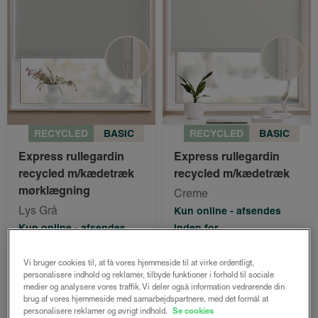
RECYCLED
BASIC
RECYCLED
BASIC
Express rullegardin
Express rullegardin
recycled m/kædetræk
recycled m/kædetræk
mørklægning
Creme
Lys Grå
Kun online - afsendes
Kun online - afsendes
inden for
inden for
1-5 hverdage
1-5 hverdage
Vi bruger cookies til, at få vores hjemmeside til at virke ordentligt,
personalisere indhold og reklamer, tilbyde funktioner i forhold til sociale
medier og analysere vores traffik. Vi deler også information vedrørende din
1049 kr.
1049 kr.
brug af vores hjemmeside med samarbejdspartnere, med det formål at
787 kr.
787 kr.
fra
fra
personalisere reklamer og øvrigt indhold.
Se cookies