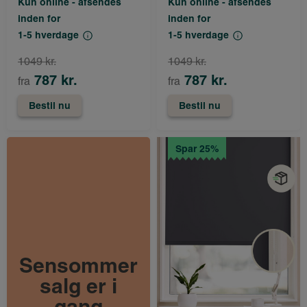
Kun online - afsendes
Kun online - afsendes
inden for
inden for
1-5 hverdage
1-5 hverdage
1049 kr.
1049 kr.
787 kr.
787 kr.
fra
fra
Bestil nu
Bestil nu
Spar 25%
Sensommer
salg er i
gang