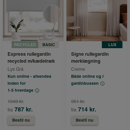
RECYCLED
BASIC
LUX
Express rullegardin
Signe rullegardin
recycled m/kædetræk
mørklægning
Lys Grå
Creme
Kun online - afsendes
Både online og i
inden for
gardinbussen
1-5 hverdage
1049 kr.
951 kr.
787 kr.
714 kr.
fra
fra
Bestil nu
Bestil nu