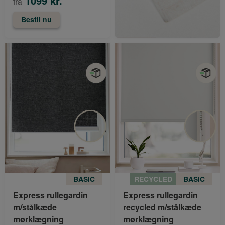
1099 kr.
fra
Bestil nu
BASIC
RECYCLED
BASIC
Express rullegardin
Express rullegardin
m/stålkæde
recycled m/stålkæde
mørklægning
mørklægning