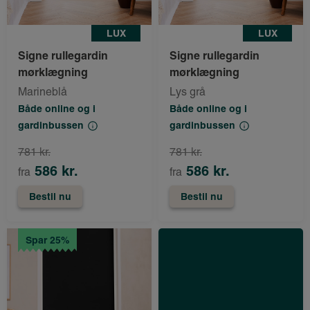
LUX
LUX
Signe rullegardin
Signe rullegardin
mørklægning
mørklægning
Marineblå
Lys grå
Både online og i
Både online og i
gardinbussen
gardinbussen
781 kr.
781 kr.
586 kr.
586 kr.
fra
fra
Bestil nu
Bestil nu
Spar 25%