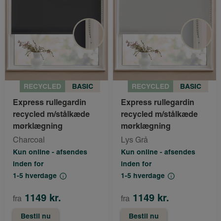
RECYCLED
BASIC
RECYCLED
BASIC
Express rullegardin
Express rullegardin
recycled m/stålkæde
recycled m/stålkæde
mørklægning
mørklægning
Charcoal
Lys Grå
Kun online - afsendes
Kun online - afsendes
inden for
inden for
1-5 hverdage
1-5 hverdage
1149 kr.
1149 kr.
fra
fra
Bestil nu
Bestil nu