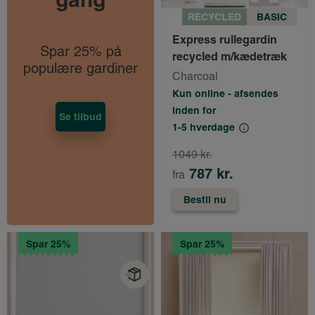
RECYCLED
BASIC
Express rullegardin
Spar 25% på
recycled m/kædetræk
populære gardiner
Charcoal
Kun online - afsendes
inden for
Se tilbud
1-5 hverdage
1049 kr.
787 kr.
fra
Bestil nu
Spar 25%
Spar 25%