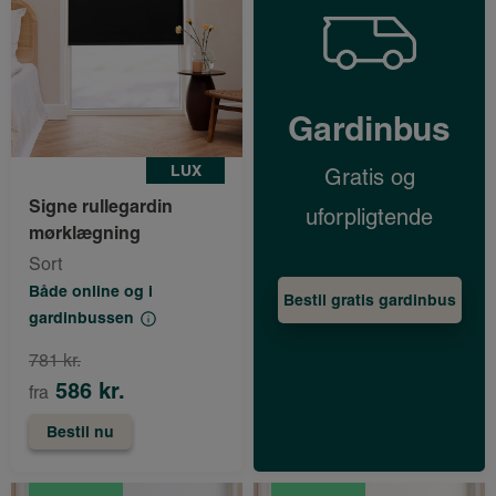
Gardinbus
LUX
Gratis og
Signe rullegardin
uforpligtende
mørklægning
Sort
Både online og i
Bestil gratis gardinbus
gardinbussen
781 kr.
586 kr.
fra
Bestil nu