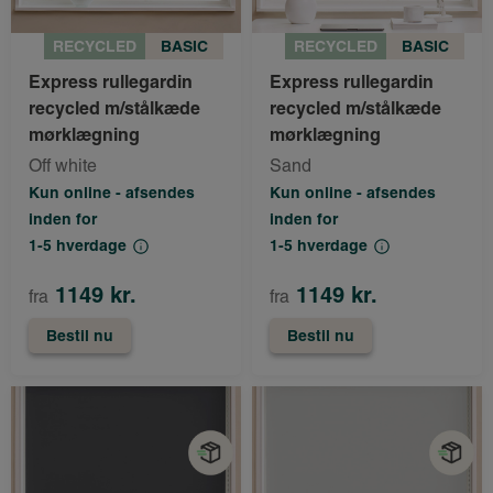
RECYCLED
BASIC
RECYCLED
BASIC
Express rullegardin
Express rullegardin
recycled m/stålkæde
recycled m/stålkæde
mørklægning
mørklægning
Off white
Sand
Kun online - afsendes
Kun online - afsendes
inden for
inden for
1-5 hverdage
1-5 hverdage
1149 kr.
1149 kr.
fra
fra
Bestil nu
Bestil nu