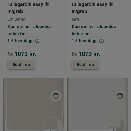
rullegardin easylift
rullegardin easylift
m/greb
m/greb
Off white
Grå
Kun online - afsendes
Kun online - afsendes
inden for
inden for
1-5 hverdage
1-5 hverdage
1079 kr.
1079 kr.
fra
fra
Bestil nu
Bestil nu