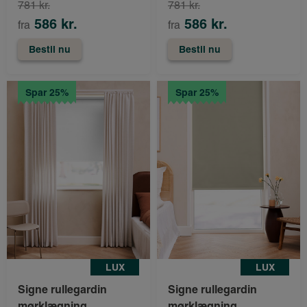
781 kr.
781 kr.
586 kr.
586 kr.
fra
fra
Bestil nu
Bestil nu
Spar 25%
Spar 25%
LUX
LUX
Signe rullegardin
Signe rullegardin
mørklægning
mørklægning