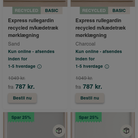
RECYCLED
BASIC
RECYCLED
BASIC
Express rullegardin
Express rullegardin
recycled m/kædetræk
recycled m/kædetræk
mørklægning
mørklægning
Sand
Charcoal
Kun online - afsendes
Kun online - afsendes
inden for
inden for
1-5 hverdage
1-5 hverdage
1049 kr.
1049 kr.
787 kr.
787 kr.
fra
fra
Bestil nu
Bestil nu
Spar 25%
Spar 25%