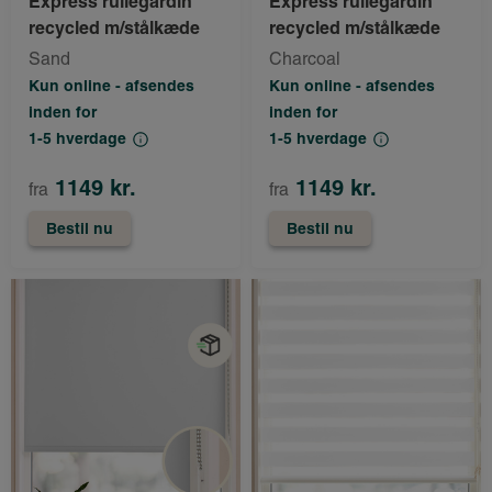
Express rullegardin
Express rullegardin
recycled m/stålkæde
recycled m/stålkæde
Sand
Charcoal
Kun online - afsendes
Kun online - afsendes
inden for
inden for
1-5 hverdage
1-5 hverdage
1149 kr.
1149 kr.
fra
fra
Bestil nu
Bestil nu