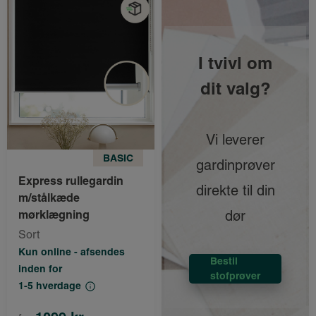
I tvivl om
dit valg?
Vi leverer
BASIC
gardinprøver
Express rullegardin
direkte til din
m/stålkæde
mørklægning
dør
Sort
Kun online - afsendes
Bestil
inden for
stofprøver
1-5 hverdage