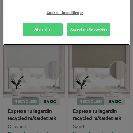
Bestil nu
Bestil nu
Cookie - indstillinger
Spar 25%
Spar 25%
Afvis alle
Accepter alle cookies
RECYCLED
BASIC
RECYCLED
BASIC
Express rullegardin
Express rullegardin
recycled m/kædetræk
recycled m/kædetræk
Off white
Sand