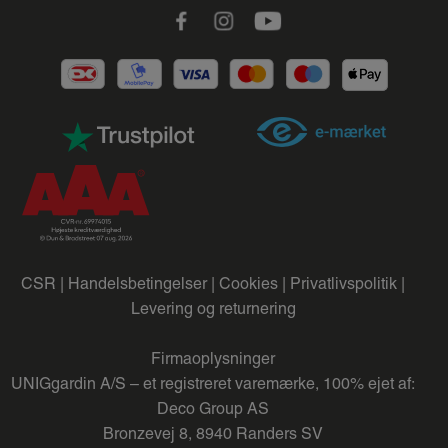
Facebook
Instagram
Youtube
din bolig.
Vores lamelfarver:
Røde lamelgardiner
Grønne lamelgardiner
Brune lamelgardiner
Sorte lamelgardiner
Grå lamelgardiner
Hvide lamelgardiner
Sandfarvede lamelgardiner
.
CSR |
Handelsbetingelser |
Cookies |
Privatlivspolitik |
Levering og returnering
Firmaoplysninger
5 fordele ved lamelgardiner
UNIGgardin A/S – et registreret varemærke, 100% ejet af:
Deco Group AS
Lamelgardiner er et utroligt populært gardinvalg i mange
Bronzevej 8, 8940 Randers SV
danske hjem. Her får du 5 gode grunde til at investere i et