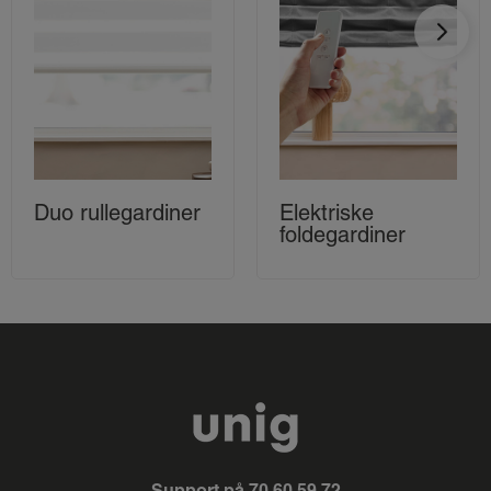
Hos UNIG designer du selv dit nye lamelgardin, så det
passer perfekt til målene på dit vindue og matcher resten
af din boligindretning.
Du bestemmer:
✓
Farven på lamellerne.
✓
Farven på gardinskinnen.
Duo rullegardiner
Elektriske
foldegardiner
✓
Størrelsen på lamellerne
✓
Om "parkeringen" skal være til højre, venstre eller i
begge sider.
✓
Om du ønsker bundkæder eller indsvejsede
bundlodder.
Bundkæder eller indsvejsede bundlodder
Support på
70 60 59 72