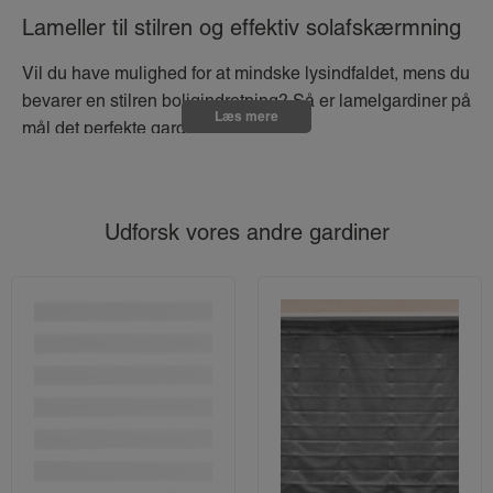
Lameller til stilren og effektiv solafskærmning
Vil du have mulighed for at mindske lysindfaldet, mens du
bevarer en stilren boligindretning? Så er lamelgardiner på
Læs mere
mål det perfekte gardinvalg!
Lamelgardiner kombinerer funktionalitet og æstetik på
bedste vis. Med deres vandrette lameller kan du nemt
regulere mængden af sollys, der strømmer ind i rummet.
Udforsk vores andre gardiner
Et lamelgardin fås i flere forskellige farver, så du kan
tilpasse dem til din personlige indretningsstil.
Hvis du ønsker effektiv solafskærmning, så anbefaler vi at
du køber
lamelgardiner med mørklægning
.
Design dit eget lamelgardin