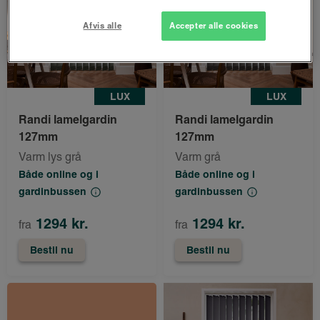
Afvis alle
Accepter alle cookies
LUX
LUX
Randi lamelgardin
Randi lamelgardin
127mm
127mm
Varm lys grå
Varm grå
Både online og i
Både online og i
gardinbussen
gardinbussen
1294 kr.
1294 kr.
fra
fra
Bestil nu
Bestil nu