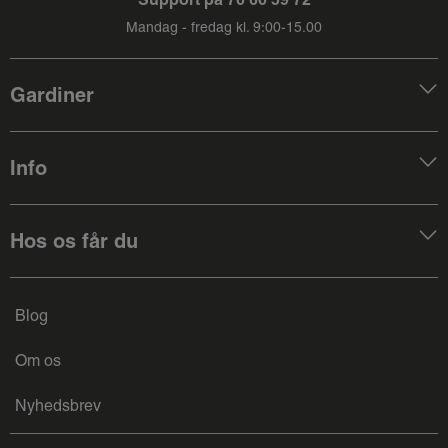
Mandag - fredag kl. 9:00-15.00
De fleste står med tvivlen om, hvorvidt de vil have
bundkæder eller indsvejsede bundlodder i deres
lamelgardin. Lamelgardiner med indsvejsede bundlodder
Gardiner
er en stor fordel i hjem med kæledyr og mindre børn. De
sørger nemlig for, at du undgår løsthængende kæder, som
børn og dyr nemt kan vikle sig ind i. Du får dermed en
Info
100% børnesikret gardinløsning.
Foretrækker du den traditionelle løsning, hvor der hænger
Hos os får du
bundkæde nederst mellem hver enkelt lamel, skal du
vælge dit lamelgardin med bundkæder.
Blog
Om os
Vælg et lamelgardin i den favoritfarve
Nyhedsbrev
Hvilken farve foretrækker du? Hos UNIG har vi et stort
udvalg af gardinfarver, så du kan få lameller som matcher