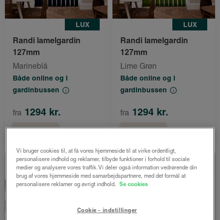
LUX
LUX
Randi lamelgardin
Randi lamelgardin
127mm
127mm
Marineblå
Lime Grøn
Både online og i
Både online og i
gardinbussen
gardinbussen
1294 kr.
1294 kr.
fra
fra
Bestil nu
Bestil nu
Vi bruger cookies til, at få vores hjemmeside til at virke ordentligt,
personalisere indhold og reklamer, tilbyde funktioner i forhold til sociale
medier og analysere vores traffik. Vi deler også information vedrørende din
brug af vores hjemmeside med samarbejdspartnere, med det formål at
personalisere reklamer og øvrigt indhold.
Se cookies
Cookie - indstillinger