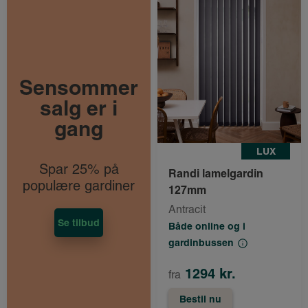
Sensommer
salg er i
gang
LUX
Spar 25% på
Randi lamelgardin
populære gardiner
127mm
Antracit
Se tilbud
Både online og i
gardinbussen
1294 kr.
fra
Bestil nu