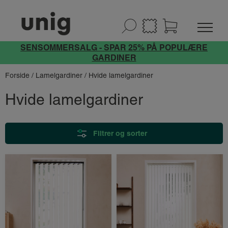
SENSOMMERSALG - SPAR 25% PÅ POPULÆRE
GARDINER
Forside
/
Lamelgardiner
/ Hvide lamelgardiner
Hvide lamelgardiner
Filtrer og sorter