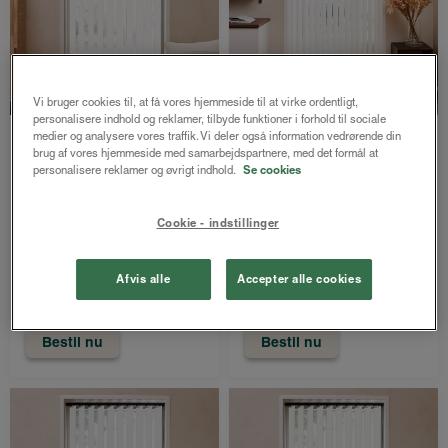
Vi bruger cookies til, at få vores hjemmeside til at virke ordentligt,
personalisere indhold og reklamer, tilbyde funktioner i forhold til sociale
LUX
LUX
medier og analysere vores traffik. Vi deler også information vedrørende din
brug af vores hjemmeside med samarbejdspartnere, med det formål at
Randi lamelgardin
Randi lamelgardin
personalisere reklamer og øvrigt indhold.
Se cookies
127mm
89mm
Modehvid
Modehvid
Cookie - indstillinger
Både online og i
Både online og i
gardinbussen
gardinbussen
Afvis alle
Accepter alle cookies
1294 kr.
1432 kr.
fra
fra
Bestil nu
Bestil nu