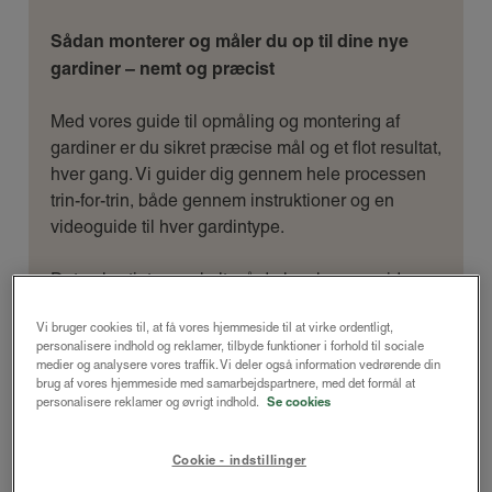
Sådan monterer og måler du op til dine nye
gardiner – nemt og præcist
Med vores guide til opmåling og montering af
gardiner er du sikret præcise mål og et flot resultat,
hver gang. Vi guider dig gennem hele processen
trin-for-trin, både gennem instruktioner og en
videoguide til hver gardintype.
Det er hurtigt og enkelt, så du kan komme videre
mod dine nye gardiner på ingen tid!
Vi bruger cookies til, at få vores hjemmeside til at virke ordentligt,
personalisere indhold og reklamer, tilbyde funktioner i forhold til sociale
medier og analysere vores traffik. Vi deler også information vedrørende din
brug af vores hjemmeside med samarbejdspartnere, med det formål at
personalisere reklamer og øvrigt indhold.
Se cookies
Guides til opmåling og montering af
gardiner
Cookie - indstillinger