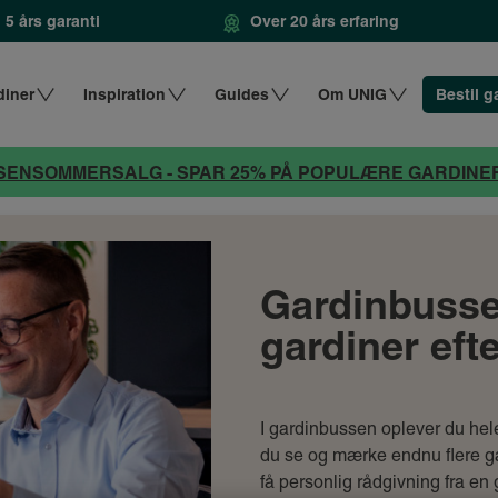
5 års garanti
Over 20 års erfaring
diner
Inspiration
Guides
Om UNIG
Bestil g
SENSOMMERSALG - SPAR 25% PÅ POPULÆRE GARDINE
Gardinbusse
gardiner eft
I gardinbussen oplever du hel
du se og mærke endnu flere ga
få personlig rådgivning fra en