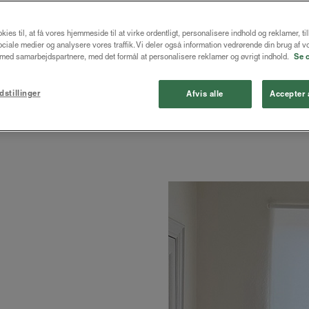
Se hvilke gardiner du kan købe 
kies til, at få vores hjemmeside til at virke ordentligt, personalisere indhold og reklamer, ti
løsning til dit hjem, inden du 
 sociale medier og analysere vores traffik. Vi deler også information vedrørende din brug af v
ed samarbejdspartnere, med det formål at personalisere reklamer og øvrigt indhold.
Se 
dstillinger
Afvis alle
Accepter 