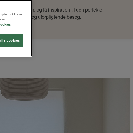
i gardinbussen, og få inspiration til den perfekte
lbyde funktioner
booker en gratis og uforpligtende besøg.
ores
cookies
alle cookies