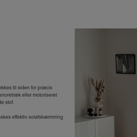
kkes til siden for præcis
snoretræk eller motoriseret
e stof.
ønskes effektiv solafskærmning