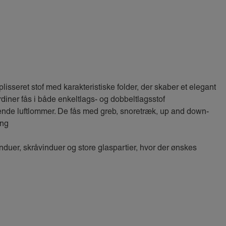
lisseret stof med karakteristiske folder, der skaber et elegant
rdiner fås i både enkeltlags- og dobbeltlagsstof
nde luftlommer. De fås med greb, snoretræk, up and down-
ing
nduer, skråvinduer og store glaspartier, hvor der ønskes