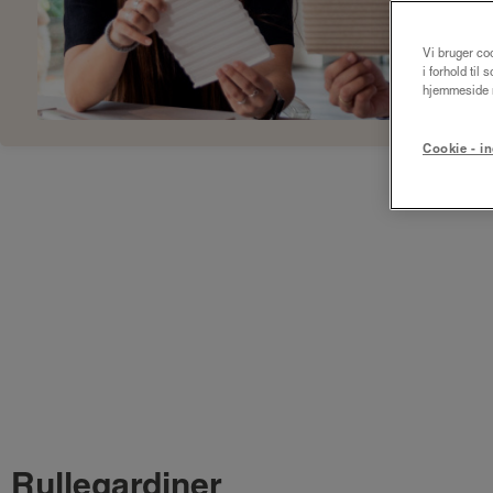
Vi bruger coo
i forhold til
hjemmeside m
Cookie - in
Rullegardiner