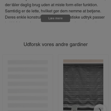
der tåler daglig brug uden at miste form eller funktion.
Samtidig er de lette, hvilket gør dem nemme at betjene.
Deres enkle konstruktion og minimalistiske udtryk passer
Læs mere
ind i både moderne og klassiske indretninger, hvor de
bidrager med et rent og tidløst look.
Udforsk vores andre gardiner
Fordele ved alu persienner
Effektiv regulering af lysindfaldet gennem justerbare
lameller.
Robust og slidstærkt materiale med lang levetid.
Modstandsdygtige over for fugt og
temperatursvingninger.
Nemme at rengøre med en støvklud eller let fugtig
klud.