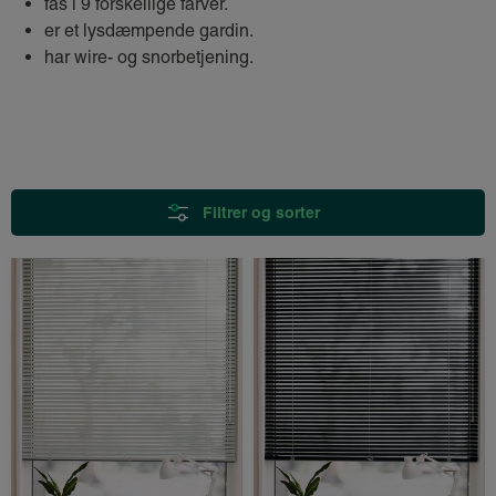
fås i 9 forskellige farver.
er et lysdæmpende gardin.
har wire- og snorbetjening.
Filtrer og sorter