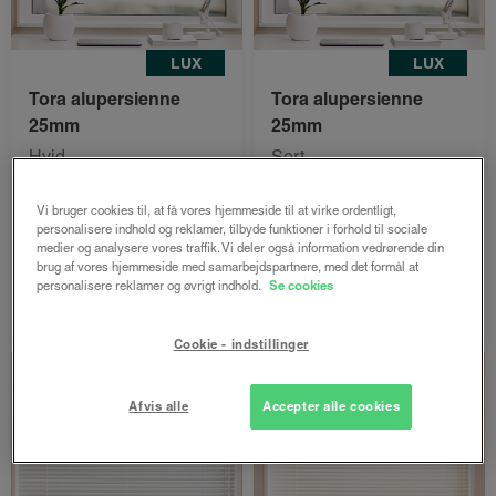
LUX
LUX
Tora alupersienne
Tora alupersienne
25mm
25mm
Hvid
Sort
Både online og i
Både online og i
gardinbussen
gardinbussen
Vi bruger cookies til, at få vores hjemmeside til at virke ordentligt,
personalisere indhold og reklamer, tilbyde funktioner i forhold til sociale
medier og analysere vores traffik. Vi deler også information vedrørende din
944 kr.
944 kr.
fra
fra
brug af vores hjemmeside med samarbejdspartnere, med det formål at
personalisere reklamer og øvrigt indhold.
Se cookies
Bestil nu
Bestil nu
Cookie - indstillinger
Afvis alle
Accepter alle cookies