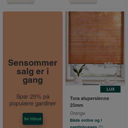
Sensommer
salg er i
gang
LUX
Spar 25% på
Tora alupersienne
populære gardiner
25mm
Orange
Se tilbud
Både online og i
gardinbussen