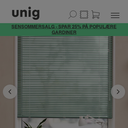
SENSOMMERSALG - SPAR 25% PÅ POPULÆRE
GARDINER