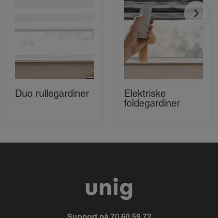
Duo rullegardiner
Elektriske
foldegardiner
Support på
70 60 59 72