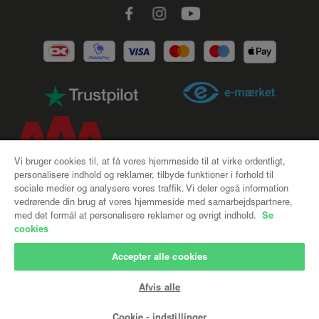
Facebook
Instagram
Youtube
Vi bruger cookies til, at få vores hjemmeside til at virke ordentligt,
personalisere indhold og reklamer, tilbyde funktioner i forhold til
sociale medier og analysere vores traffik. Vi deler også information
CSR |
Handelsbetingelser |
Cookies |
Privatlivspolitik |
vedrørende din brug af vores hjemmeside med samarbejdspartnere,
Se
med det formål at personalisere reklamer og øvrigt indhold.
Levering og returnering
cookies
Firmaoplysninger
Accepter alle cookies
UNIGgardin A/S – et registreret varemærke, 100% ejet af:
Afvis alle
Deco Group AS
Bronzevej 8, 8940 Randers SV
Cookie - indstillinger