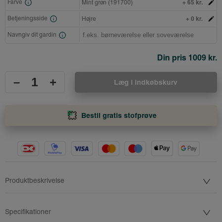
+ 65 kr.
Farve
Mint grøn (191700)
+ 0 kr.
Betjeningsside
Højre
Navngiv dit gardin
Din pris
1009 kr.
–
+
Læg i indkøbskurv
Bestil gratis stofprøve
Produktbeskrivelse
Specifikationer