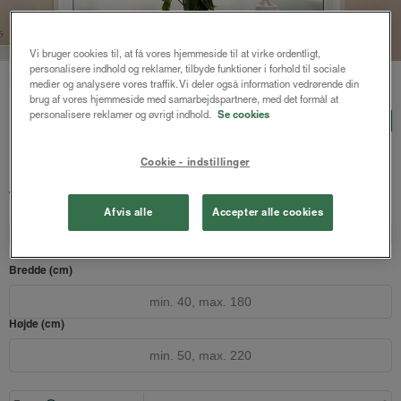
Vi bruger cookies til, at få vores hjemmeside til at virke ordentligt,
personalisere indhold og reklamer, tilbyde funktioner i forhold til sociale
Forside
/
Persienner
/ Freja træpersienne 25mm
medier og analysere vores traffik. Vi deler også information vedrørende din
brug af vores hjemmeside med samarbejdspartnere, med det formål at
Freja træpersienne 25mm
personalisere reklamer og øvrigt indhold.
Se cookies
LUX
Brun bambus
Cookie - indstillinger
819 kr.
1092 kr.
fra
Både online og i gardinbussen
Afvis alle
Accepter alle cookies
Design dit gardin
Læs opmålingsvejledningen
Bredde (cm)
Højde (cm)