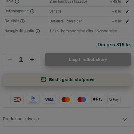
+ 45 kr.
Farve
Brun bambus (192235)
+ 0 kr.
Betjeningsside
Venstre
+ 0 kr.
Dækliste
Dækliste uden sider
Navngiv dit gardin
Din pris
819 kr.
–
+
Læg i indkøbskurv
Bestil gratis stofprøve
Produktbeskrivelse