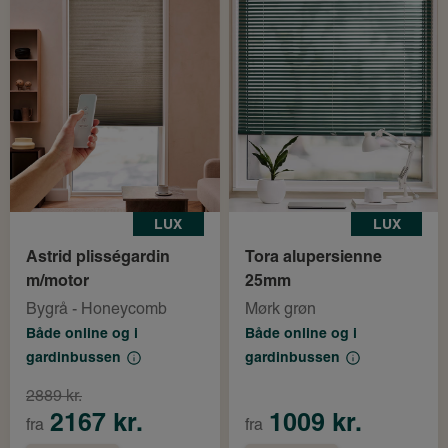
LUX
LUX
Astrid plisségardin
Tora alupersienne
m/motor
25mm
Bygrå - Honeycomb
Mørk grøn
Både online og i
Både online og i
gardinbussen
gardinbussen
2889 kr.
2167 kr.
1009 kr.
fra
fra