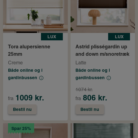
LUX
LUX
Tora alupersienne
Astrid plisségardin up
25mm
and down m/snoretræk
Creme
Latte
Både online og i
Både online og i
gardinbussen
gardinbussen
1074 kr.
1009 kr.
806 kr.
fra
fra
Bestil nu
Bestil nu
Spar 25%