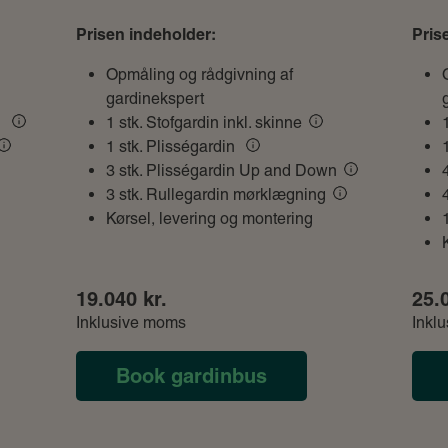
Prisen indeholder:
Pris
Opmåling og rådgivning af
gardinekspert
n
1 stk. Stofgardin inkl. skinne
1 stk. Plisségardin
3 stk. Plisségardin Up and Down
3 stk. Rullegardin mørklægning
Kørsel, levering og montering
19.040 kr.
25.
Inklusive moms
Inkl
Book gardinbus