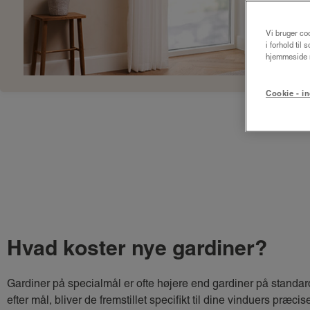
Vi bruger coo
i forhold til
hjemmeside m
Cookie - in
Hvad koster nye gardiner?
Gardiner på specialmål er ofte højere end gardiner på standa
efter mål, bliver de fremstillet specifikt til dine vinduers præcis