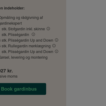
en indeholder:
Opmåling og rådgivning af
gardinekspert
1 stk. Stofgardin inkl. skinne
1 stk. Plisségardin
4 stk. Plisségardin Up and Down
4 stk. Rullegardin mørklægning
1 stk. Plisségardin Up and Down
Kørsel, levering og montering
027 kr.
usive moms
Book gardinbus