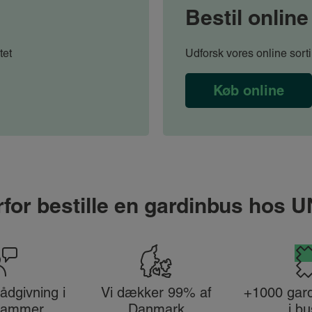
Bestil online
tet
Udforsk vores online sorti
Køb online
for bestille en gardinbus hos 
ådgivning i
Vi dækker 99% af
+1000 gard
rammer
Danmark
i bu