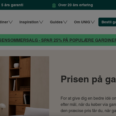
5 års garanti
Over 20 års erfaring
diner
Inspiration
Guides
Om UNIG
Bestil g
SENSOMMERSALG - SPAR 25% PÅ POPULÆRE GARDINE
Prisen på ga
For at give dig en bedre idé o
efter mål, når du køber via ga
den præcise pris får du, når