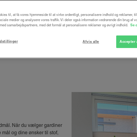
Læs mere, og få relevant info
kies til, at få vores hjemmeside til at virke ordentligt, personalisere indhold og reklamer, ti
 sociale medier og analysere vores traffik. Vi deler også information vedrørende din brug af v
ed samarbejdspartnere, med det formål at personalisere reklamer og øvrigt indhold.
Se 
dstillinger
Afvis alle
Accepter 
rdmål. Når du vælger gardiner
e mål og dine ønsker til stof,