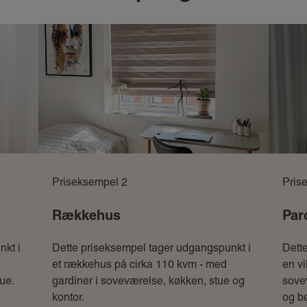
Priseksempel 2
Pris
Rækkehus
Par
nkt i
Dette priseksempel tager udgangspunkt i
Dett
et rækkehus på cirka 110 kvm - med
en vi
ue.
gardiner i soveværelse, køkken, stue og
sove
kontor.
og b