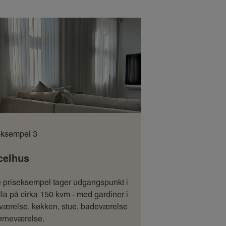
eksempel 3
celhus
e priseksempel tager udgangspunkt i
lla på cirka 150 kvm - med gardiner i
værelse, køkken, stue, badeværelse
ørneværelse.