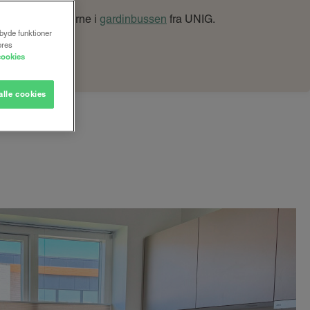
rmation om priserne i
gardinbussen
fra UNIG.
lbyde funktioner
ores
cookies
alle cookies