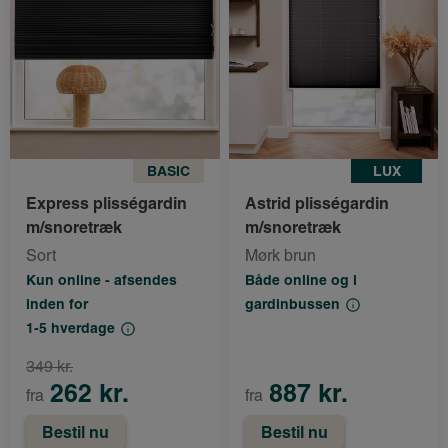
BASIC
LUX
Express plisségardin
Astrid plisségardin
m/snoretræk
m/snoretræk
Sort
Mørk brun
Kun online - afsendes
Både online og i
inden for
gardinbussen
1-5 hverdage
349 kr.
262 kr.
887 kr.
fra
fra
Bestil nu
Bestil nu