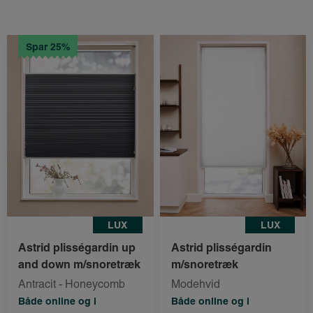
Spar 25%
LUX
LUX
Astrid plisségardin up
Astrid plisségardin
and down m/snoretræk
m/snoretræk
Antracit - Honeycomb
Modehvid
Både online og i
Både online og i