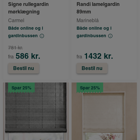
Signe rullegardin
Randi lamelgardin
mørklægning
89mm
Carmel
Marineblå
Både online og i
Både online og i
gardinbussen
gardinbussen
781 kr.
586 kr.
1432 kr.
fra
fra
Bestil nu
Bestil nu
Spar 25%
Spar 25%