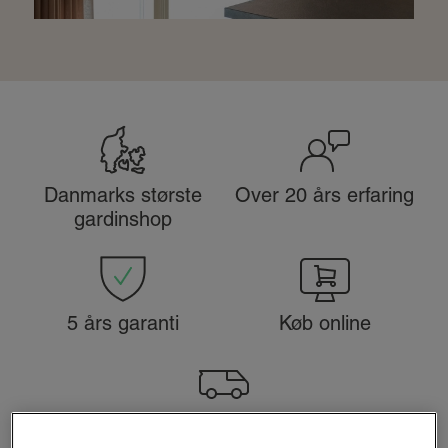
Danmarks største
Over 20 års erfaring
gardinshop
5 års garanti
Køb online
Book gardinbus