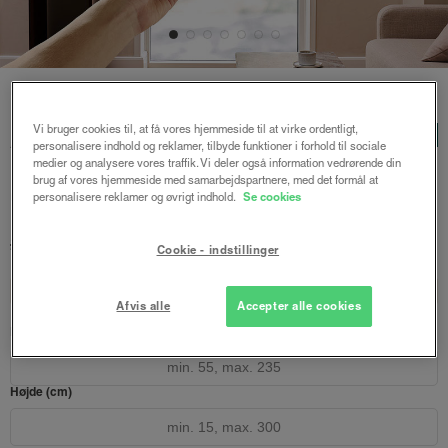
Forside
/
Plisségardiner
/ Astrid plisségardin m/motor
Astrid plisségardin
Vi bruger cookies til, at få vores hjemmeside til at virke ordentligt,
LUX
personalisere indhold og reklamer, tilbyde funktioner i forhold til sociale
m/motor
medier og analysere vores traffik. Vi deler også information vedrørende din
brug af vores hjemmeside med samarbejdspartnere, med det formål at
Olivengrøn
personalisere reklamer og øvrigt indhold.
Se cookies
2023 kr.
2697 kr.
fra
Cookie - indstillinger
Både online og i gardinbussen
Design dit gardin
Læs opmålingsvejledningen
Afvis alle
Accepter alle cookies
Bredde (cm)
Højde (cm)