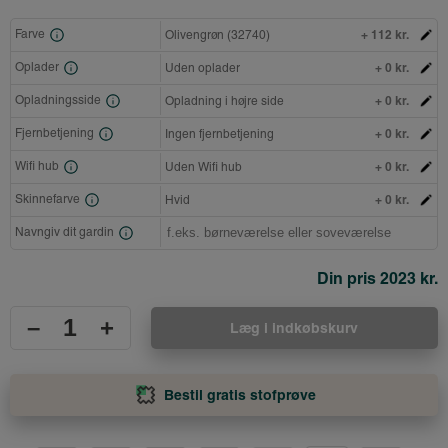
+ 112 kr.
Farve
Olivengrøn (32740)
+ 0 kr.
Oplader
Uden oplader
+ 0 kr.
Opladningsside
Opladning i højre side
+ 0 kr.
Fjernbetjening
Ingen fjernbetjening
+ 0 kr.
Wifi hub
Uden Wifi hub
+ 0 kr.
Skinnefarve
Hvid
Navngiv dit gardin
Din pris
2023 kr.
–
+
Læg i indkøbskurv
Bestil gratis stofprøve