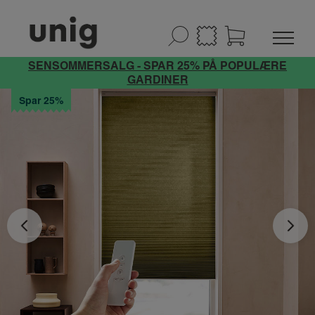
SENSOMMERSALG - SPAR 25% PÅ POPULÆRE
GARDINER
Spar 25%