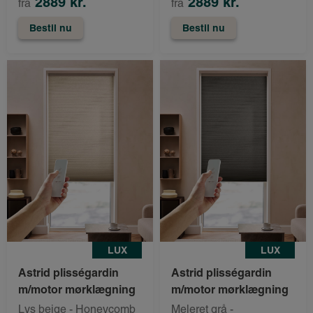
2889 kr.
2889 kr.
fra
fra
Bestil nu
Bestil nu
LUX
LUX
Astrid plisségardin
Astrid plisségardin
m/motor mørklægning
m/motor mørklægning
Lys beige - Honeycomb
Meleret grå -