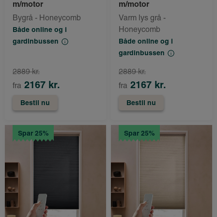
m/motor
m/motor
Bygrå - Honeycomb
Varm lys grå -
Honeycomb
Både online og i
gardinbussen
Både online og i
gardinbussen
2889 kr.
2889 kr.
2167 kr.
2167 kr.
fra
fra
Bestil nu
Bestil nu
Spar 25%
Spar 25%