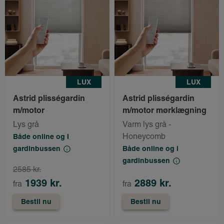
LUX
LUX
Astrid plisségardin
Astrid plisségardin
m/motor
m/motor mørklægning
Lys grå
Varm lys grå -
Honeycomb
Både online og i
gardinbussen
Både online og i
gardinbussen
2585 kr.
1939 kr.
2889 kr.
fra
fra
Bestil nu
Bestil nu