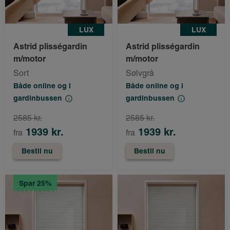
LUX
LUX
Astrid plisségardin
Astrid plisségardin
m/motor
m/motor
Sort
Sølvgrå
Både online og i
Både online og i
gardinbussen
gardinbussen
2585 kr.
2585 kr.
1939 kr.
1939 kr.
fra
fra
Bestil nu
Bestil nu
Spar 25%