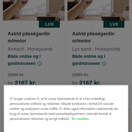
LUX
LUX
Astrid plisségardin
Astrid plisségardin
m/motor
m/motor
Antracit - Honeycomb
Lys sand - Honeycomb
Både online og i
Både online og i
gardinbussen
gardinbussen
2889 kr.
2889 kr.
2167 kr.
2167 kr.
fra
fra
Bestil nu
Bestil nu
Vi bruger cookies til, at få vores hjemmeside til at virke ordentligt,
personalisere indhold og reklamer, tilbyde funktioner i forhold til sociale
medier og analysere vores traffik. Vi deler også information vedrørende din
Spar 25%
Spar 25%
brug af vores hjemmeside med samarbejdspartnere, med det formål at
personalisere reklamer og øvrigt indhold.
Se cookies