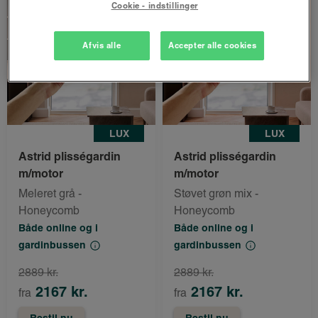
Cookie - indstillinger
Afvis alle
Accepter alle cookies
LUX
LUX
Astrid plisségardin
Astrid plisségardin
m/motor
m/motor
Meleret grå -
Støvet grøn mix -
Honeycomb
Honeycomb
Både online og i
Både online og i
gardinbussen
gardinbussen
2889 kr.
2889 kr.
2167 kr.
2167 kr.
fra
fra
Bestil nu
Bestil nu