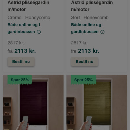
Astrid plisségardin
Astrid plisségardin
m/motor
m/motor
Creme - Honeycomb
Sort - Honeycomb
Både online og i
Både online og i
gardinbussen
gardinbussen
2817 kr.
2817 kr.
2113 kr.
2113 kr.
fra
fra
Bestil nu
Bestil nu
Spar 25%
Spar 25%