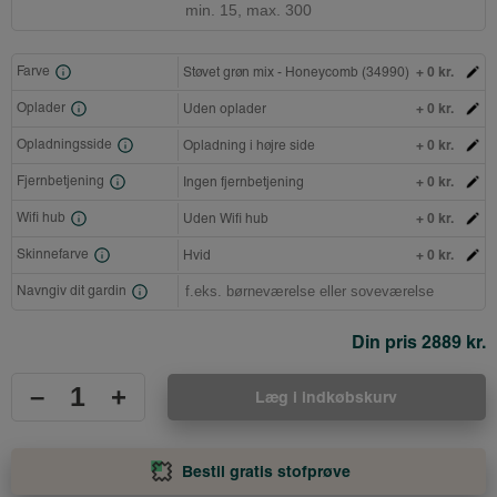
+ 0 kr.
Farve
Støvet grøn mix - Honeycomb (34990)
+ 0 kr.
Oplader
Uden oplader
+ 0 kr.
Opladningsside
Opladning i højre side
+ 0 kr.
Fjernbetjening
Ingen fjernbetjening
+ 0 kr.
Wifi hub
Uden Wifi hub
+ 0 kr.
Skinnefarve
Hvid
Navngiv dit gardin
Din pris
2889 kr.
–
+
Læg i indkøbskurv
Bestil gratis stofprøve