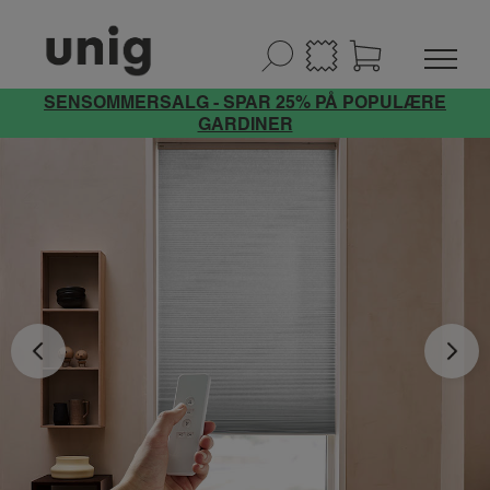
SENSOMMERSALG - SPAR 25% PÅ POPULÆRE
GARDINER