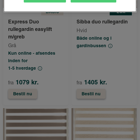
BASIC
LUX
Express Duo
Sibba duo rullegardin
rullegardin easylift
Hvid
m/greb
Både online og i
Grå
gardinbussen
Kun online - afsendes
inden for
1-5 hverdage
1079 kr.
1405 kr.
fra
fra
Bestil nu
Bestil nu