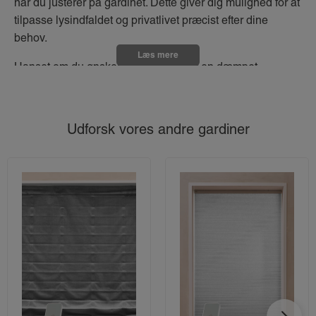
når du justerer på gardinet. Dette giver dig mulighed for at
tilpasse lysindfaldet og privatlivet præcist efter dine
behov.
Læs mere
Uanset om du ønsker fuld sollys eller en dæmpet
belysning, er duo gardiner en alsidig løsning, der passer
til ethvert rum.
Udforsk vores andre gardiner
Fordele ved duo rullegardiner
Vi giver dig her et overblik over de væsentligste fordele
ved at vælge et duo rullegardin.
5 fordele ved at vælge et duo rullegardin:
Du kan nemt justere lysindfaldet, så du kan få det helt
perfekte mængde lys i rummet.