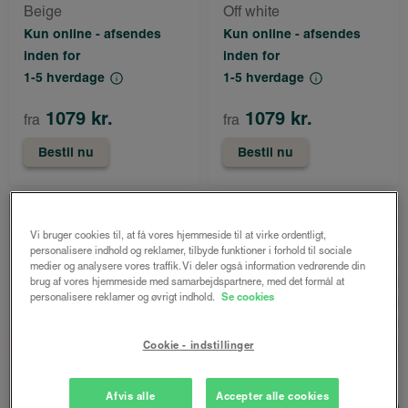
Beige
Off white
Kun online - afsendes
Kun online - afsendes
inden for
inden for
1-5 hverdage
1-5 hverdage
1079 kr.
1079 kr.
fra
fra
Bestil nu
Bestil nu
Vi bruger cookies til, at få vores hjemmeside til at virke ordentligt,
personalisere indhold og reklamer, tilbyde funktioner i forhold til sociale
medier og analysere vores traffik. Vi deler også information vedrørende din
brug af vores hjemmeside med samarbejdspartnere, med det formål at
personalisere reklamer og øvrigt indhold.
Se cookies
Cookie - indstillinger
Afvis alle
Accepter alle cookies