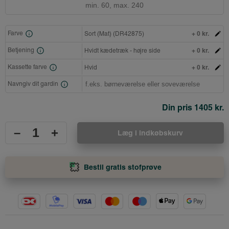
+ 0 kr.
Farve
Sort (Mat) (DR42875)
+ 0 kr.
Betjening
Hvidt kædetræk - højre side
+ 0 kr.
Kassette farve
Hvid
Navngiv dit gardin
Din pris
1405 kr.
–
+
Læg i indkøbskurv
Bestil gratis stofprøve