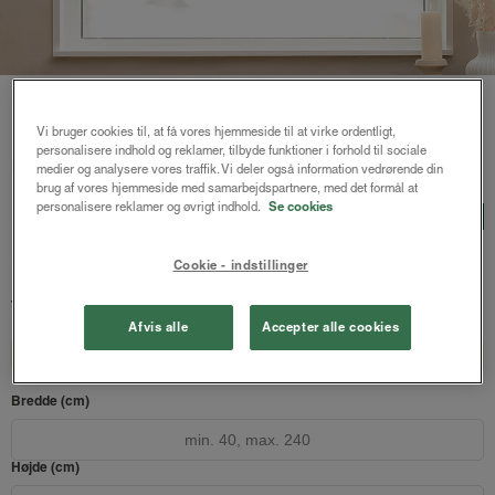
Vi bruger cookies til, at få vores hjemmeside til at virke ordentligt,
personalisere indhold og reklamer, tilbyde funktioner i forhold til sociale
Forside
/
Rullegardiner
/ Sibba duo rullegardin
medier og analysere vores traffik. Vi deler også information vedrørende din
brug af vores hjemmeside med samarbejdspartnere, med det formål at
personalisere reklamer og øvrigt indhold.
Se cookies
Sibba duo rullegardin
LUX
Sort (Mat)
Cookie - indstillinger
1405 kr.
fra
Både online og i gardinbussen
Afvis alle
Accepter alle cookies
Design dit gardin
Læs opmålingsvejledningen
Bredde (cm)
Højde (cm)