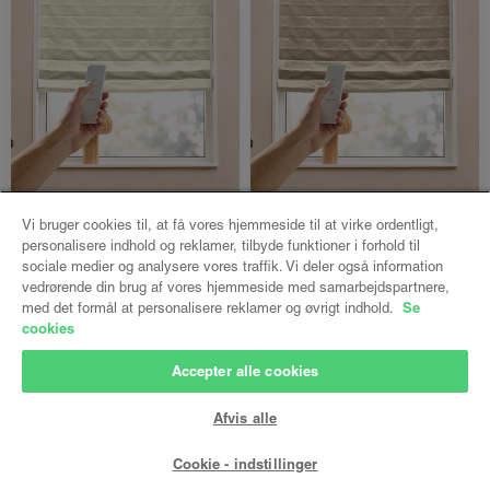
LUX
LUX
Vi bruger cookies til, at få vores hjemmeside til at virke ordentligt,
Helga foldegardin
Helga foldegardin
personalisere indhold og reklamer, tilbyde funktioner i forhold til
m/motor
m/motor
sociale medier og analysere vores traffik. Vi deler også information
vedrørende din brug af vores hjemmeside med samarbejdspartnere,
Duchesse - Lys sand
Duchesse - Sand
Se
med det formål at personalisere reklamer og øvrigt indhold.
Både online og i
Både online og i
cookies
gardinbussen
gardinbussen
Accepter alle cookies
2126 kr.
2126 kr.
fra
fra
Afvis alle
Bestil nu
Bestil nu
Cookie - indstillinger