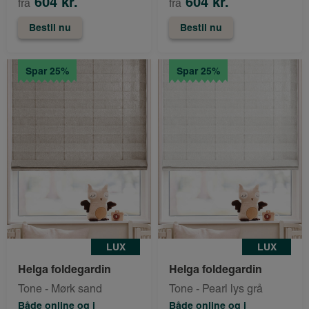
604 kr.
604 kr.
fra
fra
Bestil nu
Bestil nu
Spar 25%
Spar 25%
LUX
LUX
Helga foldegardin
Helga foldegardin
Tone - Mørk sand
Tone - Pearl lys grå
Både online og i
Både online og i