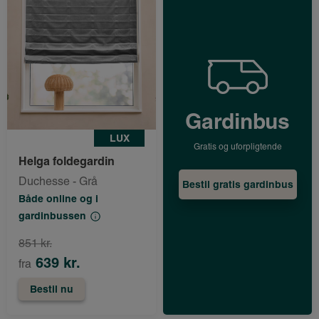
Gardinbus
LUX
Gratis og uforpligtende
Helga foldegardin
Duchesse - Grå
Bestil gratis gardinbus
Både online og i
gardinbussen
851 kr.
639 kr.
fra
Bestil nu