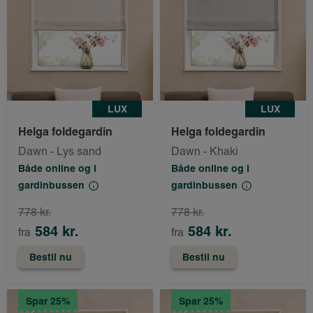
LUX
LUX
Helga foldegardin
Helga foldegardin
Dawn - Lys sand
Dawn - Khaki
Både online og i
Både online og i
gardinbussen
gardinbussen
778 kr.
778 kr.
584 kr.
584 kr.
fra
fra
Bestil nu
Bestil nu
Spar 25%
Spar 25%