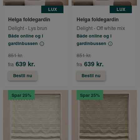
LUX
LUX
Helga foldegardin
Helga foldegardin
Delight - Lys brun
Delight - Off white mix
Både online og i
Både online og i
gardinbussen
gardinbussen
851 kr.
851 kr.
639 kr.
639 kr.
fra
fra
Bestil nu
Bestil nu
Spar 25%
Spar 25%