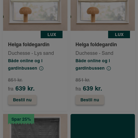
LUX
LUX
Helga foldegardin
Helga foldegardin
Duchesse - Lys sand
Duchesse - Sand
Både online og i
Både online og i
gardinbussen
gardinbussen
851 kr.
851 kr.
639 kr.
639 kr.
fra
fra
Bestil nu
Bestil nu
Spar 25%