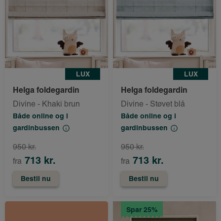
LUX
LUX
Helga foldegardin
Helga foldegardin
Divine - Khaki brun
Divine - Støvet blå
Både online og i
Både online og i
gardinbussen
gardinbussen
950 kr.
950 kr.
713 kr.
713 kr.
fra
fra
Bestil nu
Bestil nu
Spar 25%