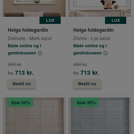
LUX
LUX
Helga foldegardin
Helga foldegardin
Delicate - Mørk sand
Divine - Lys sand
Både online og i
Både online og i
gardinbussen
gardinbussen
950 kr.
950 kr.
713 kr.
713 kr.
fra
fra
Bestil nu
Bestil nu
Spar 25%
Spar 25%