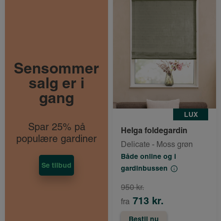
Sensommer
salg er i
gang
LUX
Spar 25% på
Helga foldegardin
populære gardiner
Delicate - Moss grøn
Både online og i
Se tilbud
gardinbussen
950 kr.
713 kr.
fra
Bestil nu