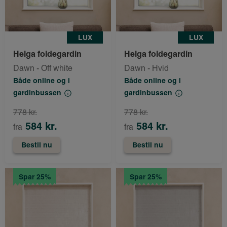
LUX
LUX
Helga foldegardin
Helga foldegardin
Dawn - Off white
Dawn - Hvid
Både online og i
Både online og i
gardinbussen
gardinbussen
778 kr.
778 kr.
584 kr.
584 kr.
fra
fra
Bestil nu
Bestil nu
Spar 25%
Spar 25%