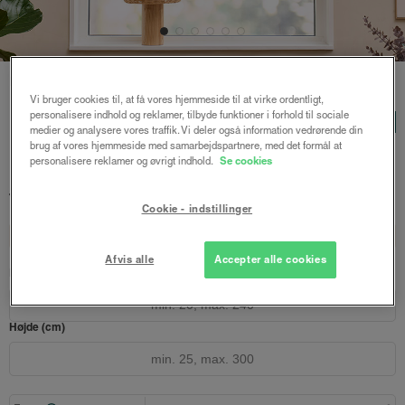
Forside
/
Foldegardiner
/ Helga foldegardin
Vi bruger cookies til, at få vores hjemmeside til at virke ordentligt,
personalisere indhold og reklamer, tilbyde funktioner i forhold til sociale
Helga foldegardin
LUX
medier og analysere vores traffik. Vi deler også information vedrørende din
Duchesse - Lys sand
brug af vores hjemmeside med samarbejdspartnere, med det formål at
personalisere reklamer og øvrigt indhold.
Se cookies
639 kr.
851 kr.
fra
Både online og i gardinbussen
Cookie - indstillinger
Design dit gardin
Læs opmålingsvejledningen
Afvis alle
Accepter alle cookies
Bredde (cm)
Højde (cm)