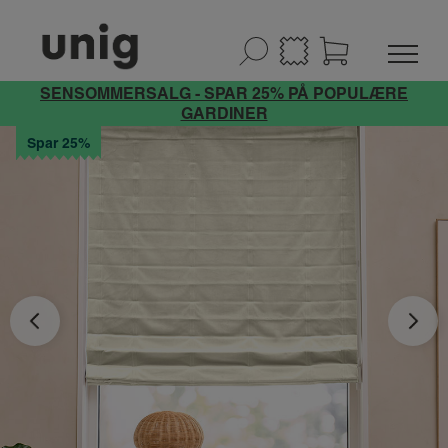
SENSOMMERSALG - SPAR 25% PÅ POPULÆRE
GARDINER
Spar 25%