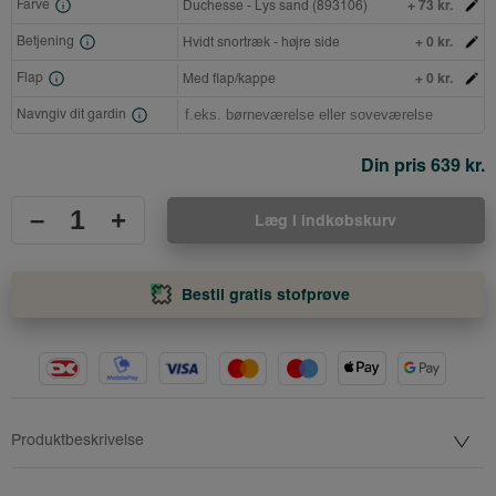
+ 73 kr.
Farve
Duchesse - Lys sand (893106)
+ 0 kr.
Betjening
Hvidt snortræk - højre side
+ 0 kr.
Flap
Med flap/kappe
Navngiv dit gardin
Din pris
639 kr.
–
+
Læg i indkøbskurv
Bestil gratis stofprøve
Produktbeskrivelse