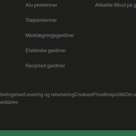
Alu persienner
Aktuelle tilbud på 
Træpersienner
Mørklægningsgardiner
Elektriske gardiner
Recycled gardiner
betingelser
Levering og returnering
Cookies
Privatlivspolitik
Om o
edsbrev