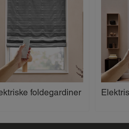
ektriske foldegardiner
Elektri