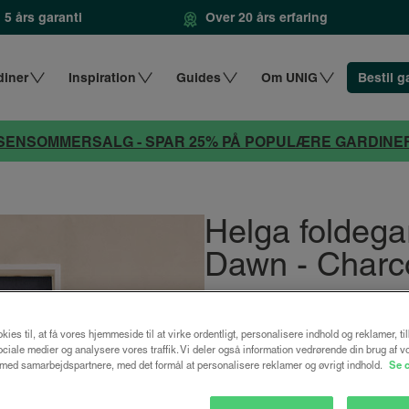
5 års garanti
Over 20 års erfaring
diner
Inspiration
Guides
Om UNIG
Bestil g
SENSOMMERSALG - SPAR 25% PÅ POPULÆRE GARDINE
Helga foldega
Dawn - Charc
fra
584 kr.
778 kr.
kies til, at få vores hjemmeside til at virke ordentligt, personalisere indhold og reklamer, ti
 sociale medier og analysere vores traffik. Vi deler også information vedrørende din brug af v
Design dit gardin
ed samarbejdspartnere, med det formål at personalisere reklamer og øvrigt indhold.
Se 