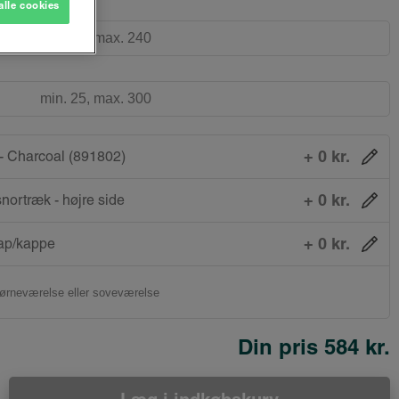
alle cookies
+ 0 kr.
 Charcoal (891802)
+ 0 kr.
snortræk - højre side
+ 0 kr.
ap/kappe
Din pris
584 kr.