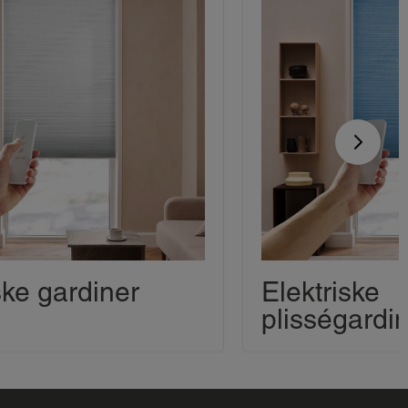
ske gardiner
Elektriske
plisségardi