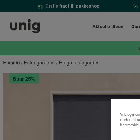
Gratis fragt til pakkeshop
Aktuelle tilbud
Gar
Forside
/
Foldegardiner
/ Helga foldegardin
Spar 25%
Vi bruger coo
i forhold til
hjemmeside m