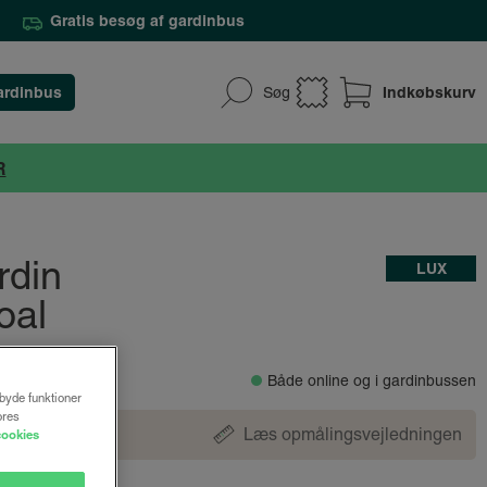
Gratis besøg af gardinbus
ardinbus
Indkøbskurv
Søg
R
rdin
LUX
oal
Både online og i gardinbussen
lbyde funktioner
ores
Læs opmålingsvejledningen
cookies