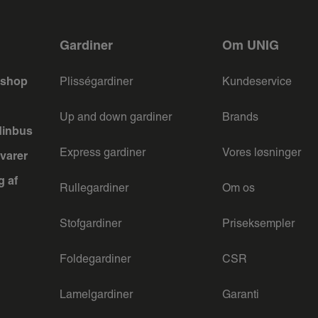
Gardiner
Om UNIG
keshop
Plisségardiner
Kundeservice
Up and down gardiner
Brands
dinbus
Express gardiner
Vores løsninger
varer
g af
Rullegardiner
Om os
Stofgardiner
Priseksempler
Foldegardiner
CSR
Lamelgardiner
Garanti