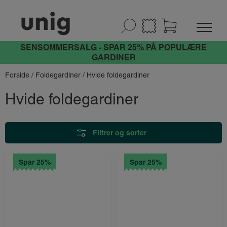
SENSOMMERSALG - SPAR 25% PÅ POPULÆRE
GARDINER
Forside
/
Foldegardiner
/ Hvide foldegardiner
Hvide foldegardiner
Filtrer og sorter
Spar 25%
Spar 25%