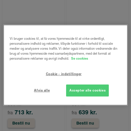
Vi bruger cookies til, at få vores hjemmeside til at virke ordentligt,
personalisere indhold og reklamer, tilbyde funktioner i forhold til sociale
medier og analysere vores traffik. Vi deler også information vedrørende din
brug af vores hjemmeside med samarbejdspartnere, med det formål at
personalisere reklamer og øvrigt indhold.
Se cookies
LUX
LUX
Helga foldegardin
Helga foldegardin
Cookie - indstillinger
Delicate - Creme
Delight - Hvid mix
Både online og i
Både online og i
Afvis alle
Accepter alle cookies
gardinbussen
gardinbussen
950 kr.
851 kr.
713 kr.
639 kr.
fra
fra
Bestil nu
Bestil nu