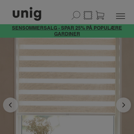
SENSOMMERSALG - SPAR 25% PÅ POPULÆRE
GARDINER