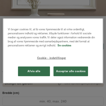
Vi bruger cookies til, at få vores hjemmeside til at virke ordentligt,
personalisere indhold og reklamer, tilbyde funktioner i forhold til sociale
Forside
/
Rullegardiner
/ Sibba duo rullegardin
medier og analysere vores traffik. Vi deler også information vedrørende din
brug af vores hjemmeside med samarbejdspartnere, med det formål at
Sibba duo rullegardin
personalisere reklamer og øvrigt indhold.
Se cookies
LUX
Lys sand / sand (Strib
Cookie - indstillinger
Carmel)
1405 kr.
Afvis alle
Accepter alle cookies
fra
Både online og i gardinbussen
Design dit gardin
Læs opmålingsvejledningen
Bredde (cm)