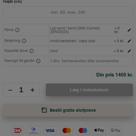
Højde (cm)
+ 0
Lys sand / sand (Strib Carmel)
Farve
kr.
(DR42223)
+ 0 kr.
Betjening
Hvidt kædetræk - højre side
+ 0 kr.
Kassette farve
Hvid
Navngiv dit gardin
Din pris
1405 kr.
–
+
Læg i indkøbskurv
Bestil gratis stofprøve