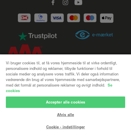
Vi bruger cookies til, at få vores hjemmeside til at virke ordentligt,
personalisere indhold og reklamer, tilbyde funktioner i forhold til
sociale medier og analysere vores traffik. Vi deler også information
CSR |
Handelsbetingelser |
Cookies |
Privatlivspolitik |
vedrørende din brug af vores hjemmeside med samarbejdspartnere,
Se
med det formål at personalisere reklamer og øvrigt indhold.
Levering og returnering
cookies
Firmaoplysninger
Accepter alle cookies
UNIGgardin A/S – et registreret varemærke, 100% ejet af:
Afvis alle
Deco Group AS
Bronzevej 8, 8940 Randers SV
Cookie - indstillinger
CVR: 69974015