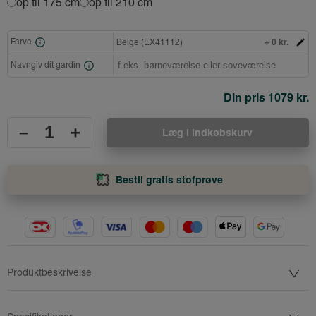
op til 175 cm
op til 210 cm
+ 0 kr.
Farve
Beige (EX41112)
Navngiv dit gardin
Din pris
1079 kr.
–
+
Læg i indkøbskurv
Bestil gratis stofprøve
Produktbeskrivelse