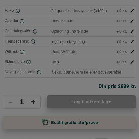
+ 0 kr.
Farve
Blågrå mix - Honeycomb (34991)
+ 0 kr.
Oplader
Uden oplader
+ 0 kr.
Opladningsside
Opladning i højre side
+ 0 kr.
Fjernbetjening
Ingen fjernbetjening
+ 0 kr.
Wifi hub
Uden Wifi hub
+ 0 kr.
Skinnefarve
Hvid
Navngiv dit gardin
Din pris
2889 kr.
–
+
Læg i indkøbskurv
Bestil gratis stofprøve