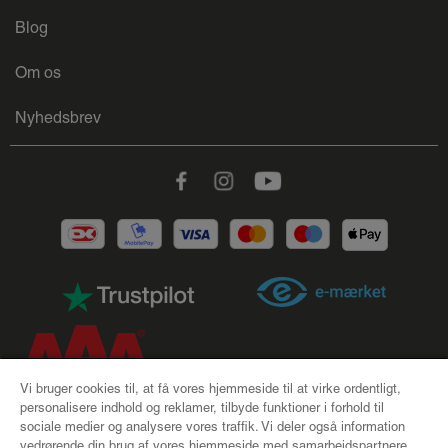
Blog
Om os
Nyhedsbrev
Facebook
Instagram
Youtube
Vi bruger cookies til, at få vores hjemmeside til at virke ordentligt,
personalisere indhold og reklamer, tilbyde funktioner i forhold til
sociale medier og analysere vores traffik. Vi deler også information
CSR |
Handelsbetingelser |
Cookies |
Privatlivspolitik |
vedrørende din brug af vores hjemmeside med samarbejdspartnere,