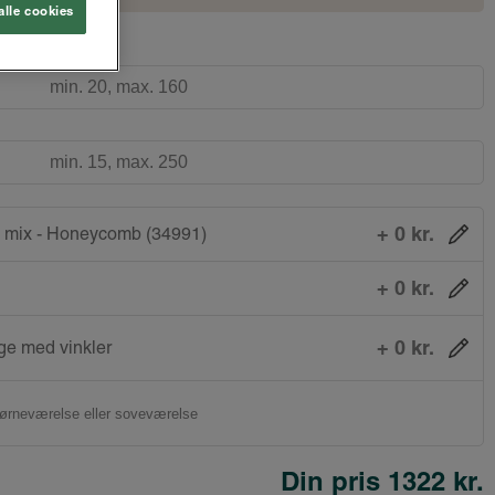
alle cookies
+ 0 kr.
 mix - Honeycomb (34991)
+ 0 kr.
+ 0 kr.
e med vinkler
Din pris
1322 kr.