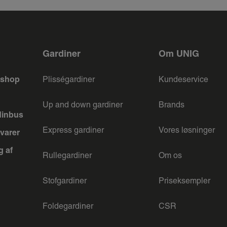
Gardiner
Om UNIG
keshop
Plisségardiner
Kundeservice
Up and down gardiner
Brands
dinbus
Express gardiner
Vores løsninger
varer
g af
Rullegardiner
Om os
Stofgardiner
Priseksempler
Foldegardiner
CSR