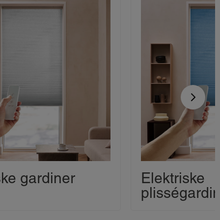
ske gardiner
Elektriske
plisségardi