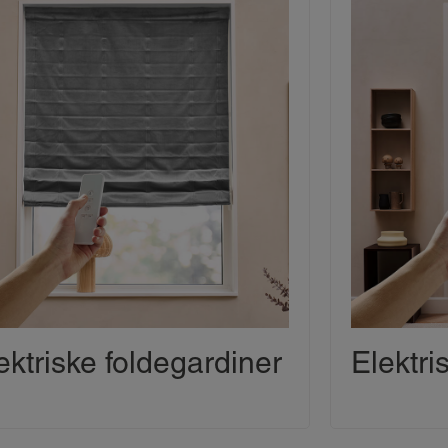
ektriske foldegardiner
Elektri