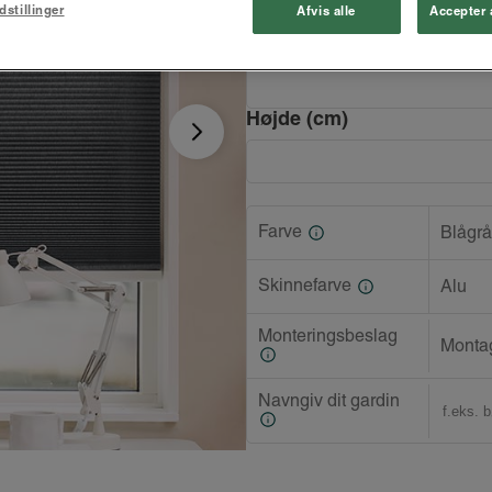
dstillinger
Afvis alle
Accepter 
Bredde (cm)
Højde (cm)
Farve
Blågrå
Skinnefarve
Alu
Monteringsbeslag
Montag
Navngiv dit gardin