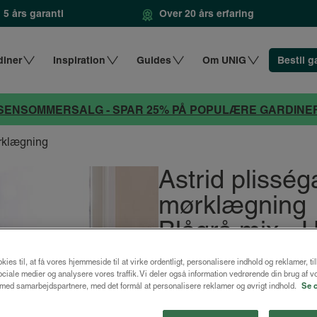
5 års garanti
Over 20 års erfaring
diner
Inspiration
Guides
Om UNIG
Bestil g
SENSOMMERSALG - SPAR 25% PÅ POPULÆRE GARDINE
ørklægning
Astrid plissé
mørklægning
Blågrå mix -
fra
1322 kr.
kies til, at få vores hjemmeside til at virke ordentligt, personalisere indhold og reklamer, ti
 sociale medier og analysere vores traffik. Vi deler også information vedrørende din brug af v
ed samarbejdspartnere, med det formål at personalisere reklamer og øvrigt indhold.
Se 
Design dit gardin