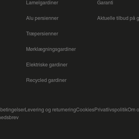
Lamelgardiner
Garanti
Alu persienner
Aktuelle tilbud på 
Træpersienner
Mørklægningsgardiner
Elektriske gardiner
Recycled gardiner
betingelser
Levering og returnering
Cookies
Privatlivspolitik
Om o
edsbrev