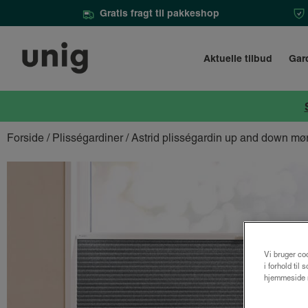
Gratis fragt til pakkeshop
Aktuelle tilbud
Gar
Forside
/
Plisségardiner
/ Astrid plisségardin up and down m
Vi bruger coo
i forhold til
hjemmeside m