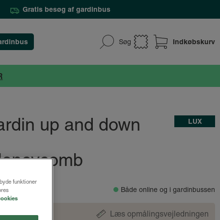
Gratis besøg af gardinbus
ardinbus
Indkøbskurv
Søg
R
gardin up and down
LUX
 Honeycomb
lbyde funktioner
Både online og i gardinbussen
ores
cookies
Læs opmålingsvejledningen