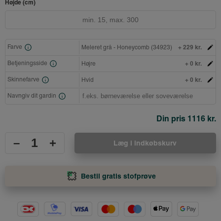
Højde (cm)
+ 229 kr.
Farve
Meleret grå - Honeycomb (34923)
+ 0 kr.
Betjeningsside
Højre
+ 0 kr.
Skinnefarve
Hvid
Navngiv dit gardin
Din pris
1116 kr.
–
+
Læg i indkøbskurv
Bestil gratis stofprøve