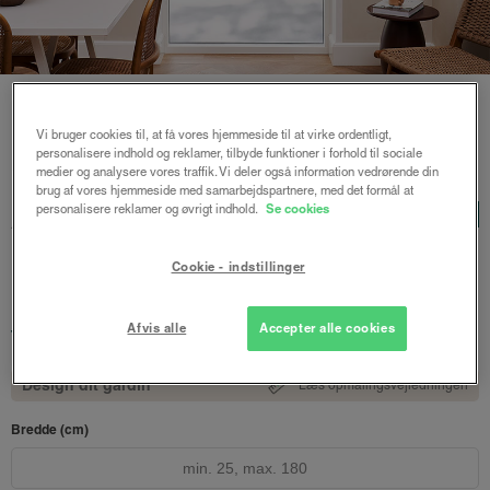
Vi bruger cookies til, at få vores hjemmeside til at virke ordentligt,
personalisere indhold og reklamer, tilbyde funktioner i forhold til sociale
Forside
/
Plisségardiner
/ Astrid plisségardin m/snoretræk
medier og analysere vores traffik. Vi deler også information vedrørende din
brug af vores hjemmeside med samarbejdspartnere, med det formål at
Astrid plisségardin
personalisere reklamer og øvrigt indhold.
Se cookies
LUX
m/snoretræk
Cookie - indstillinger
Meleret grå - Honeycomb
1116 kr.
Afvis alle
Accepter alle cookies
fra
Både online og i gardinbussen
Design dit gardin
Læs opmålingsvejledningen
Bredde (cm)