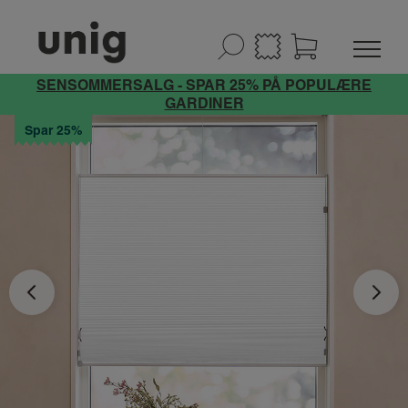
SENSOMMERSALG - SPAR 25% PÅ POPULÆRE
GARDINER
Spar 25%