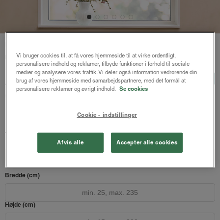
Forside
/
Plisségardiner
/ Astrid plisségardin up and down
Vi bruger cookies til, at få vores hjemmeside til at virke ordentligt,
m/snoretræk
personalisere indhold og reklamer, tilbyde funktioner i forhold til sociale
medier og analysere vores traffik. Vi deler også information vedrørende din
Astrid plisségardin up and
LUX
brug af vores hjemmeside med samarbejdspartnere, med det formål at
personalisere reklamer og øvrigt indhold.
Se cookies
down m/snoretræk
Modehvid - Honeycomb
Cookie - indstillinger
941 kr.
1254 kr.
fra
Både online og i gardinbussen
Afvis alle
Accepter alle cookies
Design dit gardin
Læs opmålingsvejledningen
Bredde (cm)
Højde (cm)