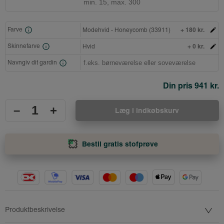
+ 180 kr.
Farve
Modehvid - Honeycomb (33911)
+ 0 kr.
Skinnefarve
Hvid
Navngiv dit gardin
Din pris
941 kr.
–
+
Læg i indkøbskurv
Bestil gratis stofprøve
Produktbeskrivelse