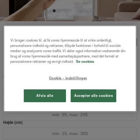
Forside
/
Plisségardiner
/ Astrid plisségardin m/motor
Astrid plisségardin
Vi bruger cookies til, at få vores hjemmeside til at virke ordentligt,
LUX
personalisere indhold og reklamer, tilbyde funktioner i forhold til sociale
m/motor
medier og analysere vores traffik. Vi deler også information vedrørende din
brug af vores hjemmeside med samarbejdspartnere, med det formål at
Hvid
personalisere reklamer og øvrigt indhold.
Se cookies
1939 kr.
2585 kr.
fra
Cookie - indstillinger
Både online og i gardinbussen
Design dit gardin
Læs opmålingsvejledningen
Afvis alle
Accepter alle cookies
Bredde (cm)
Højde (cm)