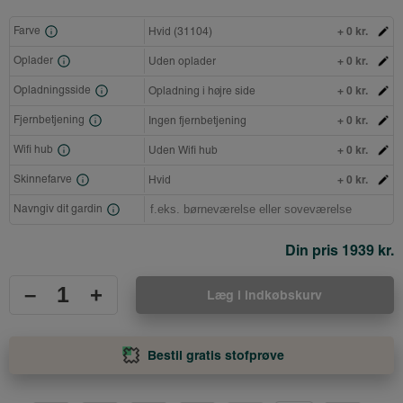
+ 0 kr.
Farve
Hvid (31104)
+ 0 kr.
Oplader
Uden oplader
+ 0 kr.
Opladningsside
Opladning i højre side
+ 0 kr.
Fjernbetjening
Ingen fjernbetjening
+ 0 kr.
Wifi hub
Uden Wifi hub
+ 0 kr.
Skinnefarve
Hvid
Navngiv dit gardin
Din pris
1939 kr.
–
+
Læg i indkøbskurv
Bestil gratis stofprøve