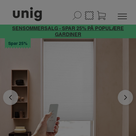
SENSOMMERSALG - SPAR 25% PÅ POPULÆRE
GARDINER
Spar 25%