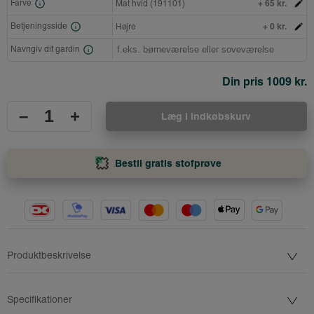
+ 65 kr.
Farve
Mat hvid (191101)
+ 0 kr.
Betjeningsside
Højre
Navngiv dit gardin
Din pris
1009 kr.
–
+
Læg i indkøbskurv
Bestil gratis stofprøve
Produktbeskrivelse
Specifikationer