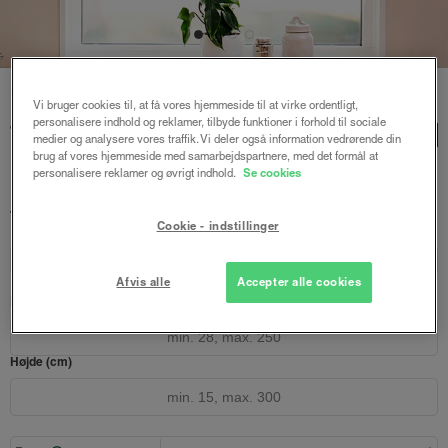
Forside
/
Persienner
/ Tora alupersienne 25mm
Vi bruger cookies til, at få vores hjemmeside til at virke ordentligt,
personalisere indhold og reklamer, tilbyde funktioner i forhold til sociale
Tora alupersienne 25mm
LUX
medier og analysere vores traffik. Vi deler også information vedrørende din
brug af vores hjemmeside med samarbejdspartnere, med det formål at
Mat hvid
personalisere reklamer og øvrigt indhold.
Se cookies
1009 kr.
fra
Både online og i gardinbussen
Cookie - indstillinger
Design dit gardin
Læs opmålingsvejledningen
Afvis alle
Accepter alle cookies
Bredde (cm)
Højde (cm)