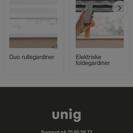
Duo rullegardiner
Elektriske
foldegardiner
Support på
70 60 59 72