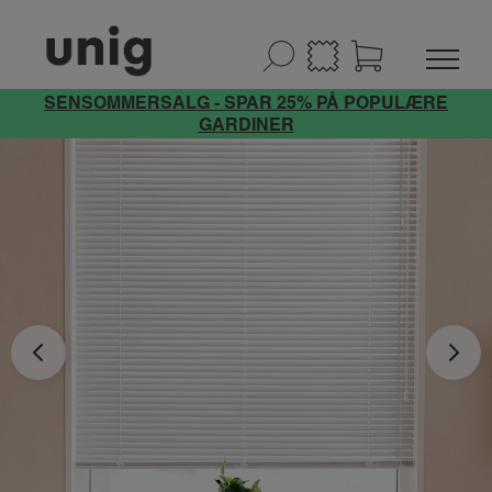
SENSOMMERSALG - SPAR 25% PÅ POPULÆRE
GARDINER