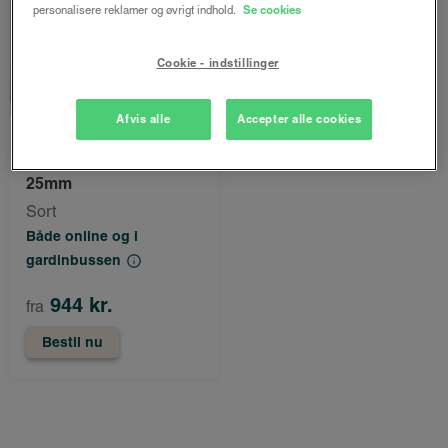
personalisere reklamer og øvrigt indhold.
Se cookies
Cookie - indstillinger
Afvis alle
Accepter alle cookies
LUX
Tora alupersienne
25mm
Sort
Både online og i
gardinbussen
944 kr.
fra
Bestil nu