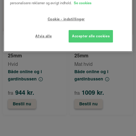
personalisere reklamer og øvrigt indhold.
Se cookies
Cookie - indstillinger
Afvis alle
Accepter alle cookies
LUX
LUX
Tora alupersienne
Tora alupersienne
25mm
25mm
Hvid
Mat hvid
Både online og i
Både online og i
gardinbussen
gardinbussen
944 kr.
1009 kr.
fra
fra
Bestil nu
Bestil nu