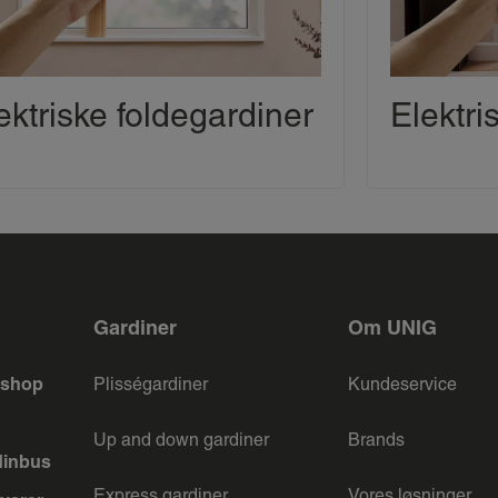
ektriske foldegardiner
Elektri
Gardiner
Om UNIG
keshop
Plisségardiner
Kundeservice
Up and down gardiner
Brands
dinbus
Express gardiner
Vores løsninger