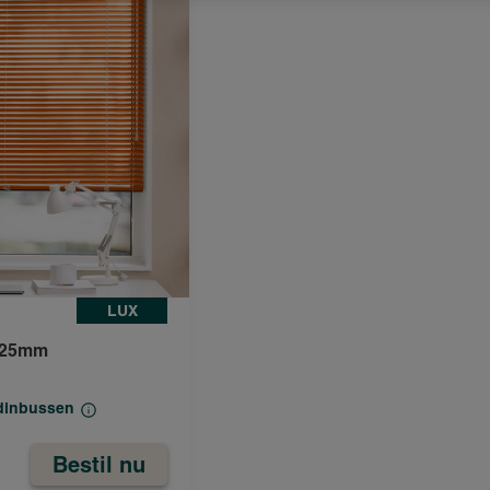
LUX
e 25mm
rdinbussen
Bestil nu