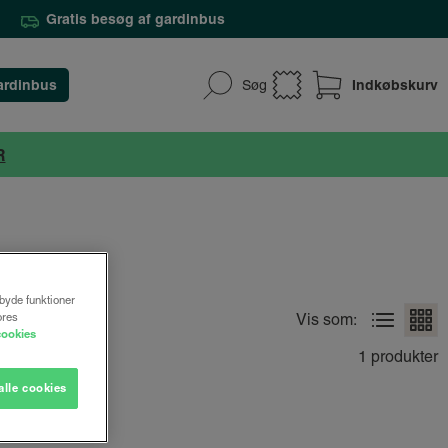
Gratis besøg af gardinbus
ardinbus
Indkøbskurv
Søg
R
lbyde funktioner
ores
Vis som:
cookies
1 produkter
alle cookies