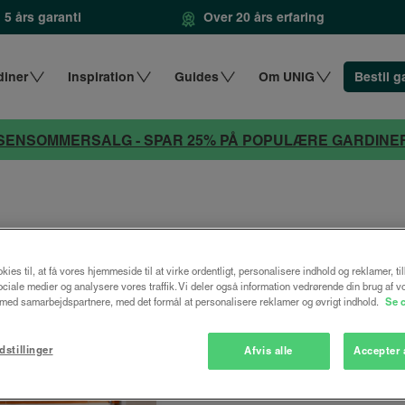
5 års garanti
Over 20 års erfaring
diner
Inspiration
Guides
Om UNIG
Bestil g
SENSOMMERSALG - SPAR 25% PÅ POPULÆRE GARDINE
kies til, at få vores hjemmeside til at virke ordentligt, personalisere indhold og reklamer, ti
 sociale medier og analysere vores traffik. Vi deler også information vedrørende din brug af v
ed samarbejdspartnere, med det formål at personalisere reklamer og øvrigt indhold.
Se 
dstillinger
Afvis alle
Accepter 