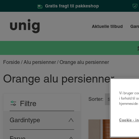
Gratis fragt til pakkeshop
Aktuelle tilbud
Gar
Forside
/
Alu persienner
/ Orange alu persienner
Orange alu persienner
Vi bruger coo
i forhold til
Sorter:
Filtre
hjemmeside m
Gardintype
Cookie - in
Farve