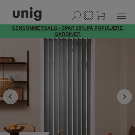
SENSOMMERSALG - SPAR 25% PÅ POPULÆRE
GARDINER