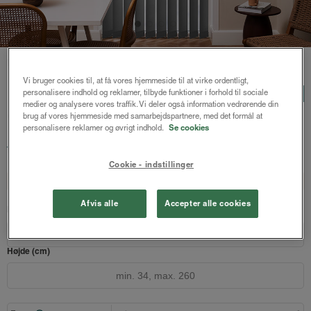
Forside
/
Lamelgardiner
/ Randi lamelgardin 127mm
Vi bruger cookies til, at få vores hjemmeside til at virke ordentligt,
Randi lamelgardin 127mm
LUX
personalisere indhold og reklamer, tilbyde funktioner i forhold til sociale
medier og analysere vores traffik. Vi deler også information vedrørende din
Grå
brug af vores hjemmeside med samarbejdspartnere, med det formål at
personalisere reklamer og øvrigt indhold.
Se cookies
1294 kr.
fra
Både online og i gardinbussen
Cookie - indstillinger
Design dit gardin
Læs opmålingsvejledningen
Afvis alle
Accepter alle cookies
Bredde (cm)
Højde (cm)