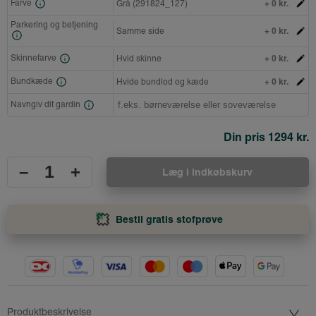
+ 0 kr.
Farve
Grå (291824_127)
Parkering og betjening
+ 0 kr.
Samme side
+ 0 kr.
Skinnefarve
Hvid skinne
+ 0 kr.
Bundkæde
Hvide bundlod og kæde
Navngiv dit gardin
Din pris
1294 kr.
–
+
Læg i indkøbskurv
Bestil gratis stofprøve
Produktbeskrivelse