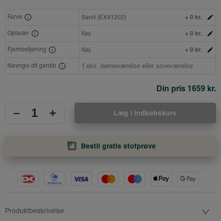
+ 0 kr.
Farve
Sand (EX41202)
+ 0 kr.
Oplader
Nej
+ 0 kr.
Fjernbetjening
Nej
Navngiv dit gardin
Din pris
1659 kr.
–
+
Læg i indkøbskurv
Bestil gratis stofprøve
Produktbeskrivelse