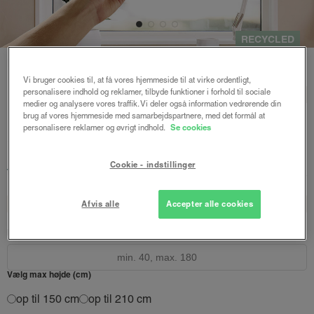
RECYCLED
Forside
/
Express gardiner
/ Express rullegardin recycled m/motor
Vi bruger cookies til, at få vores hjemmeside til at virke ordentligt,
Express rullegardin
personalisere indhold og reklamer, tilbyde funktioner i forhold til sociale
BASIC
medier og analysere vores traffik. Vi deler også information vedrørende din
recycled m/motor
brug af vores hjemmeside med samarbejdspartnere, med det formål at
personalisere reklamer og øvrigt indhold.
Se cookies
Sand
Cookie - indstillinger
1659 kr.
fra
Afsendes inden for 1-5 hverdage
Design dit gardin
Læs opmålingsvejledningen
Afvis alle
Accepter alle cookies
Bredde (cm)
Vælg max højde (cm)
op til 150 cm
op til 210 cm