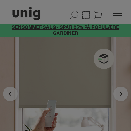
SENSOMMERSALG - SPAR 25% PÅ POPULÆRE
GARDINER