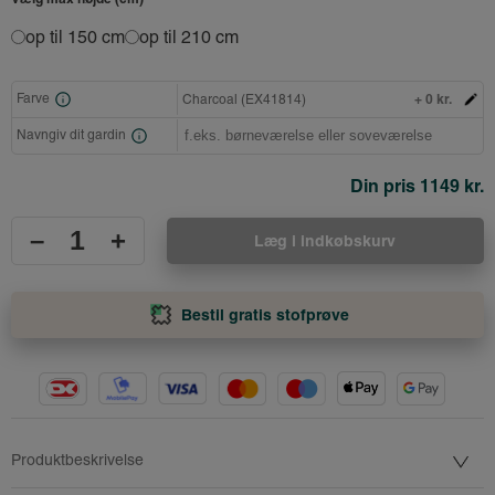
op til 150 cm
op til 210 cm
+ 0 kr.
Farve
Charcoal (EX41814)
Navngiv dit gardin
Din pris
1149 kr.
–
+
Læg i indkøbskurv
Bestil gratis stofprøve
Produktbeskrivelse