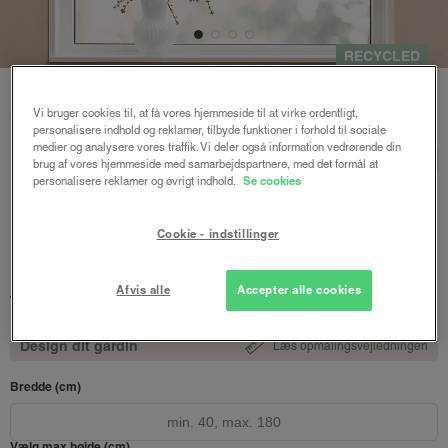
RECYCLED
Forside
/
Express gardiner
/ Express rullegardin recycled
Vi bruger cookies til, at få vores hjemmeside til at virke ordentligt,
m/stålkæde mørklægning
personalisere indhold og reklamer, tilbyde funktioner i forhold til sociale
medier og analysere vores traffik. Vi deler også information vedrørende din
Express rullegardin
BASIC
brug af vores hjemmeside med samarbejdspartnere, med det formål at
personalisere reklamer og øvrigt indhold.
Se cookies
recycled m/stålkæde
mørklægning
Cookie - indstillinger
Charcoal
Afvis alle
Accepter alle cookies
1149 kr.
fra
Afsendes inden for 1-5 hverdage
Design dit gardin
Læs opmålingsvejledningen
Bredde (cm)
Vælg max højde (cm)