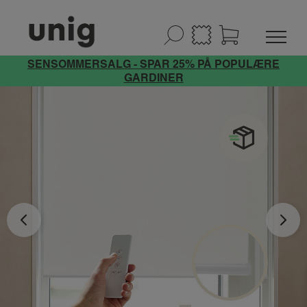
SENSOMMERSALG - SPAR 25% PÅ POPULÆRE
GARDINER