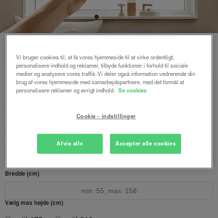
Forside
/
Express gardiner
/ Express rullegardin m/motor
mørklægning
Vi bruger cookies til, at få vores hjemmeside til at virke ordentligt,
personalisere indhold og reklamer, tilbyde funktioner i forhold til sociale
Express rullegardin
medier og analysere vores traffik. Vi deler også information vedrørende din
BASIC
brug af vores hjemmeside med samarbejdspartnere, med det formål at
m/motor mørklægning
personalisere reklamer og øvrigt indhold.
Se cookies
Off white
Cookie - indstillinger
1599 kr.
fra
Afsendes inden for 1-5 hverdage
Afvis alle
Accepter alle cookies
Design dit gardin
Læs opmålingsvejledningen
Bredde (cm)
Vælg max højde (cm)