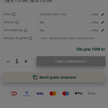
op til 175 cm
op til 210 cm
+ 0 kr.
Farve
Off white (EX41110)
+ 0 kr.
Oplader
Nej
+ 0 kr.
Fjernbetjening
Nej
Navngiv dit gardin
Din pris
1599 kr.
–
+
Læg i indkøbskurv
Bestil gratis stofprøve