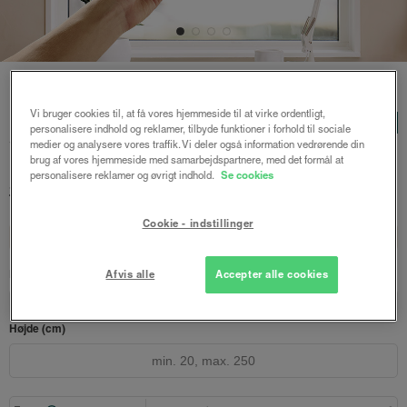
Forside
/
Rullegardiner
/ Signe rullegardin
Vi bruger cookies til, at få vores hjemmeside til at virke ordentligt,
Signe rullegardin
LUX
personalisere indhold og reklamer, tilbyde funktioner i forhold til sociale
Varm lys grå
medier og analysere vores traffik. Vi deler også information vedrørende din
brug af vores hjemmeside med samarbejdspartnere, med det formål at
personalisere reklamer og øvrigt indhold.
Se cookies
549 kr.
732 kr.
fra
Både online og i gardinbussen
Cookie - indstillinger
Design dit gardin
Læs opmålingsvejledningen
Bredde (cm)
Afvis alle
Accepter alle cookies
Højde (cm)