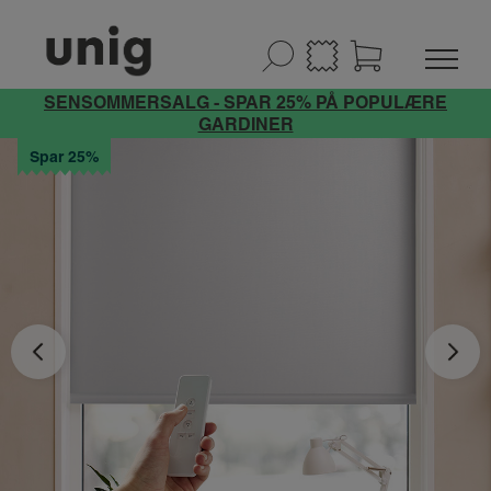
SENSOMMERSALG - SPAR 25% PÅ POPULÆRE
GARDINER
Spar 25%