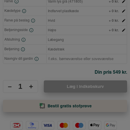
+ 0 kr.
Farve
Varm lys grå (471805)
+ 0 kr.
Kædetype
Indfarvet plastkæde
+ 0 kr.
Farve på beslag
Hvid
+ 0 kr.
Betjeningsside
Højre
Afslutning
Løbegang
Betjening
Kædetræk
Navngiv dit gardin
Din pris
549 kr.
–
+
Læg i indkøbskurv
Bestil gratis stofprøve