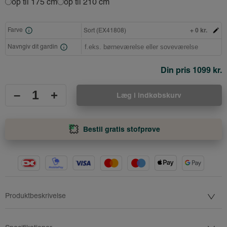
op til 175 cm
op til 210 cm
+ 0 kr.
Farve
Sort (EX41808)
Navngiv dit gardin
Din pris
1099 kr.
–
+
Læg i indkøbskurv
Bestil gratis stofprøve
Produktbeskrivelse