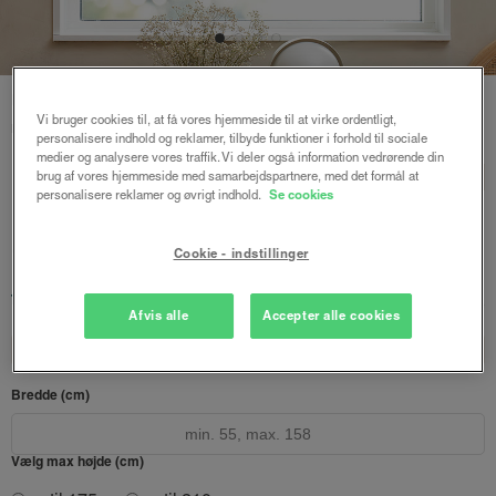
Forside
/
Express gardiner
/ Express rullegardin m/stålkæde
Vi bruger cookies til, at få vores hjemmeside til at virke ordentligt,
mørklægning
personalisere indhold og reklamer, tilbyde funktioner i forhold til sociale
medier og analysere vores traffik. Vi deler også information vedrørende din
Express rullegardin
BASIC
brug af vores hjemmeside med samarbejdspartnere, med det formål at
personalisere reklamer og øvrigt indhold.
Se cookies
m/stålkæde mørklægning
Sort
Cookie - indstillinger
1099 kr.
fra
Afsendes inden for 1-5 hverdage
Afvis alle
Accepter alle cookies
Design dit gardin
Læs opmålingsvejledningen
Bredde (cm)
Vælg max højde (cm)