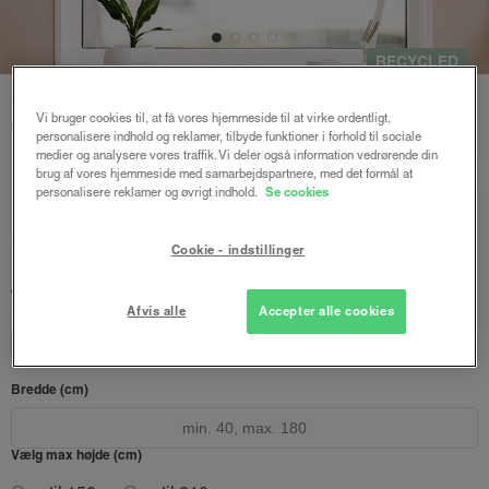
RECYCLED
Forside
/
Express gardiner
/ Express rullegardin recycled
Vi bruger cookies til, at få vores hjemmeside til at virke ordentligt,
m/stålkæde
personalisere indhold og reklamer, tilbyde funktioner i forhold til sociale
medier og analysere vores traffik. Vi deler også information vedrørende din
Express rullegardin
BASIC
brug af vores hjemmeside med samarbejdspartnere, med det formål at
personalisere reklamer og øvrigt indhold.
Se cookies
recycled m/stålkæde
Charcoal
Cookie - indstillinger
1149 kr.
fra
Afsendes inden for 1-5 hverdage
Afvis alle
Accepter alle cookies
Design dit gardin
Læs opmålingsvejledningen
Bredde (cm)
Vælg max højde (cm)