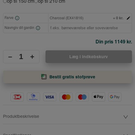
op til 150 cm
op til 210 cm
+ 0 kr.
Farve
Charcoal (EX41816)
Navngiv dit gardin
Din pris
1149 kr.
–
+
Læg i indkøbskurv
Bestil gratis stofprøve
Produktbeskrivelse