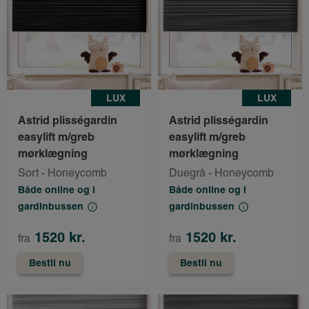
LUX
LUX
Astrid plisségardin
Astrid plisségardin
easylift m/greb
easylift m/greb
mørklægning
mørklægning
Sort - Honeycomb
Duegrå - Honeycomb
Både online og i
Både online og i
gardinbussen
gardinbussen
1520 kr.
1520 kr.
fra
fra
Bestil nu
Bestil nu