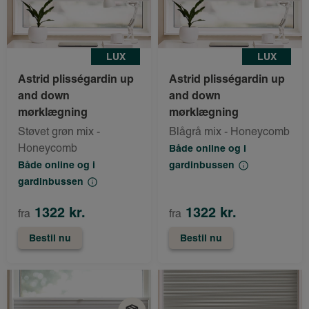
LUX
LUX
Astrid plisségardin up
Astrid plisségardin up
and down
and down
mørklægning
mørklægning
Støvet grøn mix -
Blågrå mix - Honeycomb
Honeycomb
Både online og i
Både online og i
gardinbussen
gardinbussen
1322 kr.
1322 kr.
fra
fra
Bestil nu
Bestil nu