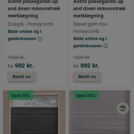
Astrid plisségardin up
Astrid plisségardin up
and down m/snoretræk
and down m/snoretræk
mørklægning
mørklægning
Duegrå - Honeycomb
Støvet grøn mix -
Honeycomb
Både online og i
gardinbussen
Både online og i
gardinbussen
1322 kr.
1322 kr.
992 kr.
992 kr.
fra
fra
Bestil nu
Bestil nu
Spar 25%
Spar 25%