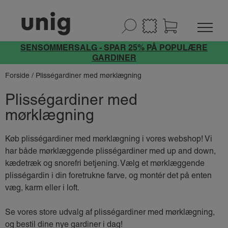
SENSOMMERSALG - SPAR 25% PÅ POPULÆRE
GARDINER
Forside
/ Plisségardiner med mørklægning
Plisségardiner med
mørklægning
Køb plisségardiner med mørklægning i vores webshop! Vi
har både mørklæggende plisségardiner med up and down,
kædetræk og snorefri betjening. Vælg et mørklæggende
plisségardin i din foretrukne farve, og montér det på enten
væg, karm eller i loft.
Se vores store udvalg af plisségardiner med mørklægning,
og bestil dine nye gardiner i dag!