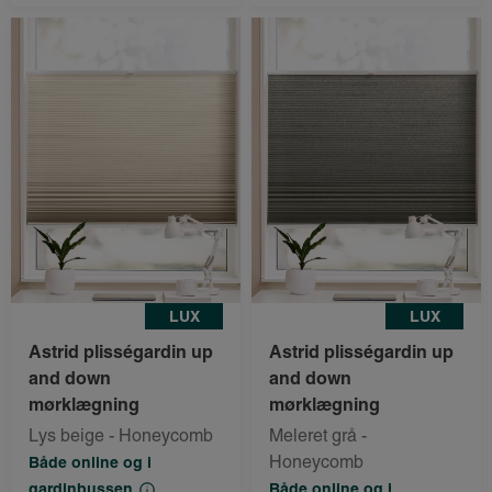
LUX
LUX
Astrid plisségardin up
Astrid plisségardin up
and down
and down
mørklægning
mørklægning
Lys beige - Honeycomb
Meleret grå -
Honeycomb
Både online og i
gardinbussen
Både online og i