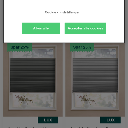
1322 kr.
1322 kr.
Cookie - indstillinger
992 kr.
992 kr.
fra
fra
Afvis alle
Accepter alle cookies
Bestil nu
Bestil nu
Spar 25%
Spar 25%
LUX
LUX