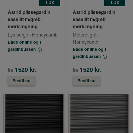
LUX
LUX
Astrid plisségardin
Astrid plisségardin
easylift m/greb
easylift m/greb
mørklægning
mørklægning
Lys beige - Honeycomb
Meleret grå -
Honeycomb
Både online og i
gardinbussen
Både online og i
gardinbussen
1520 kr.
1520 kr.
fra
fra
Bestil nu
Bestil nu