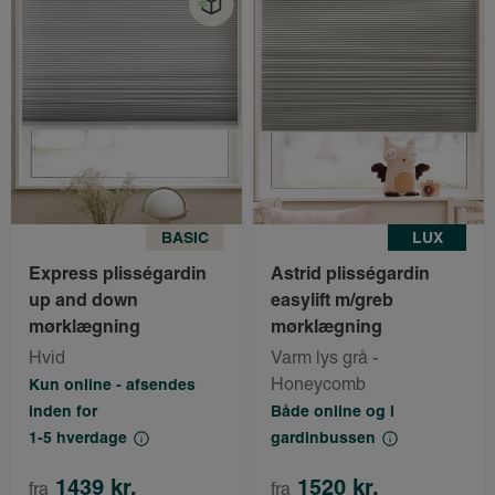
BASIC
LUX
Express plisségardin
Astrid plisségardin
up and down
easylift m/greb
mørklægning
mørklægning
Hvid
Varm lys grå -
Honeycomb
Kun online - afsendes
inden for
Både online og i
1-5 hverdage
gardinbussen
1439 kr.
1520 kr.
fra
fra