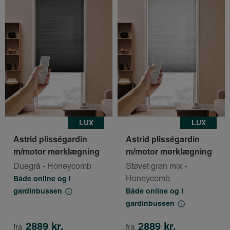
LUX
LUX
Astrid plisségardin
Astrid plisségardin
m/motor mørklægning
m/motor mørklægning
Duegrå - Honeycomb
Støvet grøn mix -
Honeycomb
Både online og i
gardinbussen
Både online og i
gardinbussen
2889 kr.
2889 kr.
fra
fra