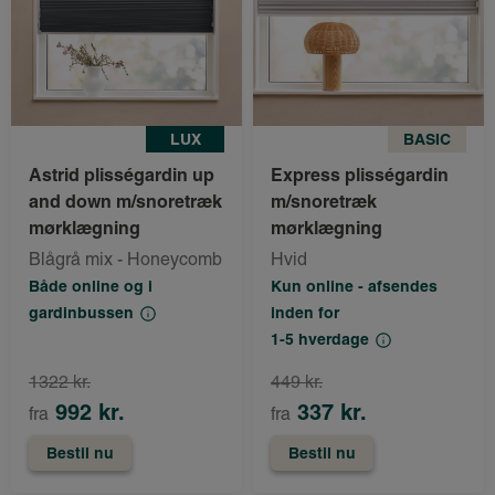
LUX
BASIC
Astrid plisségardin up
Express plisségardin
and down m/snoretræk
m/snoretræk
mørklægning
mørklægning
Blågrå mix - Honeycomb
Hvid
Både online og i
Kun online - afsendes
gardinbussen
inden for
1-5 hverdage
1322 kr.
449 kr.
992 kr.
337 kr.
fra
fra
Bestil nu
Bestil nu