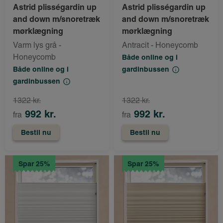
Astrid plisségardin up
Astrid plisségardin up
and down m/snoretræk
and down m/snoretræk
mørklægning
mørklægning
Varm lys grå -
Antracit - Honeycomb
Honeycomb
Både online og i
Både online og i
gardinbussen
gardinbussen
1322 kr.
1322 kr.
992 kr.
992 kr.
fra
fra
Bestil nu
Bestil nu
Spar 25%
Spar 25%