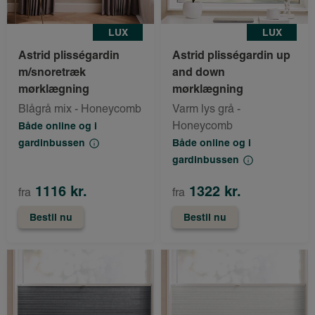
LUX
LUX
Astrid plisségardin
Astrid plisségardin up
m/snoretræk
and down
mørklægning
mørklægning
Blågrå mix - Honeycomb
Varm lys grå -
Honeycomb
Både online og i
gardinbussen
Både online og i
gardinbussen
1116 kr.
1322 kr.
fra
fra
Bestil nu
Bestil nu