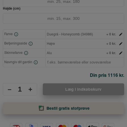
Højde (cm)
+ 0 kr.
Farve
Duegrå - Honeycomb (34986)
+ 0 kr.
Betjeningsside
Højre
+ 0 kr.
Skinnefarve
Alu
Navngiv dit gardin
Din pris
1116 kr.
–
+
Læg i indkøbskurv
Bestil gratis stofprøve