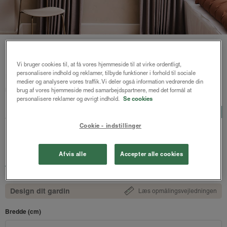
Vi bruger cookies til, at få vores hjemmeside til at virke ordentligt,
personalisere indhold og reklamer, tilbyde funktioner i forhold til sociale
Forside
/
Plisségardiner
/ Astrid plisségardin m/snoretræk
medier og analysere vores traffik. Vi deler også information vedrørende din
mørklægning
brug af vores hjemmeside med samarbejdspartnere, med det formål at
personalisere reklamer og øvrigt indhold.
Se cookies
Astrid plisségardin
LUX
m/snoretræk mørklægning
Cookie - indstillinger
Duegrå - Honeycomb
Afvis alle
Accepter alle cookies
1116 kr.
fra
Både online og i gardinbussen
Design dit gardin
Læs opmålingsvejledningen
Bredde (cm)