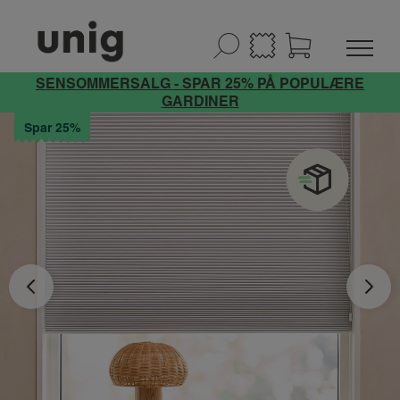
SENSOMMERSALG - SPAR 25% PÅ POPULÆRE
GARDINER
Spar 25%