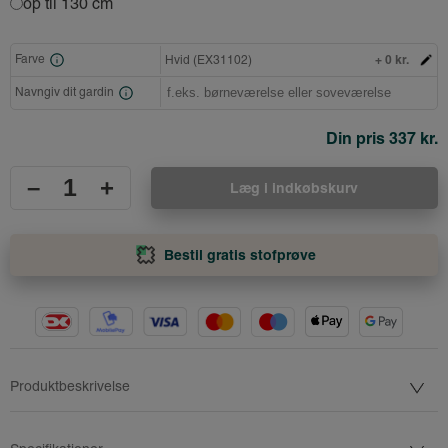
op til 130 cm
+ 0 kr.
Farve
Hvid (EX31102)
Navngiv dit gardin
Din pris
337 kr.
–
+
Læg i indkøbskurv
Bestil gratis stofprøve
Produktbeskrivelse