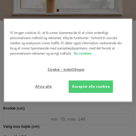
Forside
/
Express gardiner
/ Express plisségardin m/snoretræk
Vi bruger cookies til, at få vores hjemmeside til at virke ordentligt,
mørklægning
personalisere indhold og reklamer, tilbyde funktioner i forhold til sociale
medier og analysere vores traffik. Vi deler også information vedrørende din
Express plisségardin
BASIC
brug af vores hjemmeside med samarbejdspartnere, med det formål at
personalisere reklamer og øvrigt indhold.
Se cookies
m/snoretræk mørklægning
Hvid
Cookie - indstillinger
337 kr.
449 kr.
fra
Afsendes inden for 1-5 hverdage
Afvis alle
Accepter alle cookies
Design dit gardin
Læs opmålingsvejledningen
Bredde (cm)
Vælg max højde (cm)