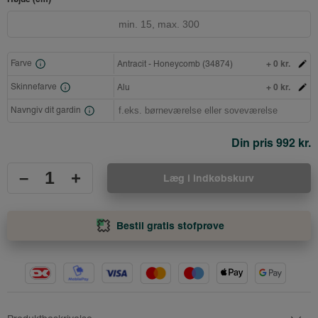
+ 0 kr.
Farve
Antracit - Honeycomb (34874)
+ 0 kr.
Skinnefarve
Alu
Navngiv dit gardin
Din pris
992 kr.
–
+
Læg i indkøbskurv
Bestil gratis stofprøve