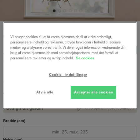
Forside
/
Plisségardiner
/ Astrid plisségardin up and down
m/snoretræk mørklægning
Vi bruger cookies til, at få vores hjemmeside til at virke ordentligt,
personalisere indhold og reklamer, tilbyde funktioner i forhold til sociale
medier og analysere vores traffik. Vi deler også information vedrørende din
Astrid plisségardin up and
LUX
brug af vores hjemmeside med samarbejdspartnere, med det formål at
down m/snoretræk
personalisere reklamer og øvrigt indhold.
Se cookies
mørklægning
Cookie - indstillinger
Antracit - Honeycomb
992 kr.
1322 kr.
Afvis alle
Accepter alle cookies
fra
Både online og i gardinbussen
Design dit gardin
Læs opmålingsvejledningen
Bredde (cm)
Højde (cm)