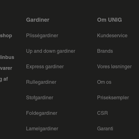
Gardiner
Om UNIG
keshop
Plisségardiner
Kundeservice
Up and down gardiner
Brands
dinbus
Express gardiner
Vores løsninger
varer
g af
Rullegardiner
Om os
Stofgardiner
Priseksempler
Foldegardiner
CSR
Lamelgardiner
Garanti