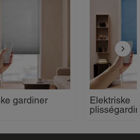
ske gardiner
Elektriske
plisségardi