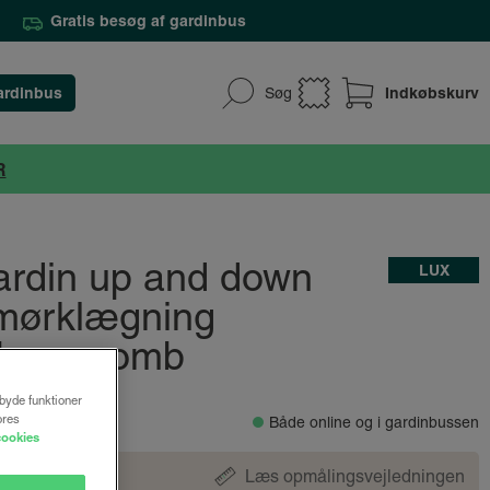
Gratis besøg af gardinbus
ardinbus
Indkøbskurv
Søg
R
gardin up and down
LUX
mørklægning
 Honeycomb
lbyde funktioner
.
ores
Både online og i gardinbussen
cookies
Læs opmålingsvejledningen