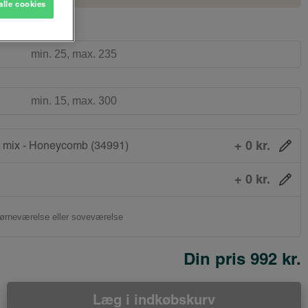
alle cookies
+ 0 kr.
 mix - Honeycomb (34991)
+ 0 kr.
Din pris
992 kr.
Læg i indkøbskurv