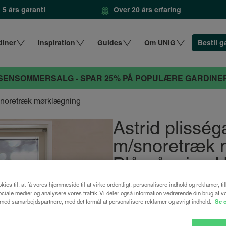
5 års garanti
Over 20 års erfaring
diner
Inspiration
Guides
Om UNIG
Bestil g
SENSOMMERSALG - SPAR 25% PÅ POPULÆRE GARDINE
/snoretræk mørklægning
Astrid plissé
m/snoretræk 
Blågrå mix -
kies til, at få vores hjemmeside til at virke ordentligt, personalisere indhold og reklamer, ti
fra
992 kr
1322 kr.
 sociale medier og analysere vores traffik. Vi deler også information vedrørende din brug af v
ed samarbejdspartnere, med det formål at personalisere reklamer og øvrigt indhold.
Se 
Design dit gardin