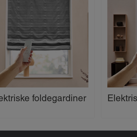
ektriske foldegardiner
Elektri