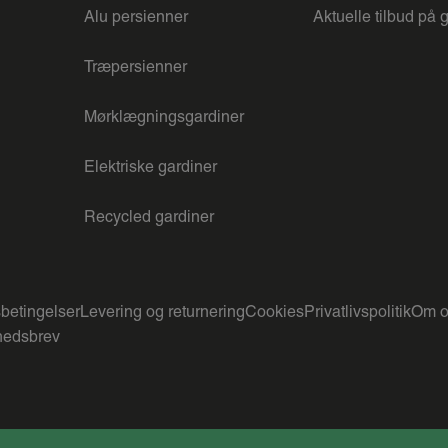
Alu persienner
Aktuelle tilbud på 
Træpersienner
Mørklægningsgardiner
Elektriske gardiner
Recycled gardiner
betingelser
Levering og returnering
Cookies
Privatlivspolitik
Om o
edsbrev