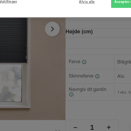
dstillinger
Afvis alle
Accepter 
Bredde (cm)
Højde (cm)
Farve
Blågrå
Skinnefarve
Alu
Navngiv dit gardin
–
+