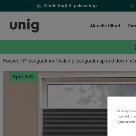
Gratis fragt til pakkeshop
Aktuelle tilbud
Gar
Forside
/
Plisségardiner
/ Astrid plisségardin up and down m
Spar 25%
Vi bruger coo
i forhold til
hjemmeside m