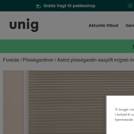
Gratis fragt til pakkeshop
Aktuelle tilbud
Gar
Forside
/
Plisségardiner
/ Astrid plisségardin easylift m/greb
Vi bruger coo
i forhold til
hjemmeside m