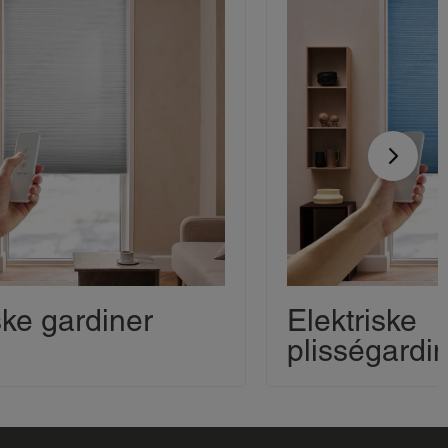
ske gardiner
Elektriske
plisségardi