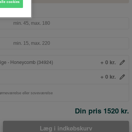
alle cookies
+ 0 kr.
ige - Honeycomb (34924)
+ 0 kr.
Din pris
1520 kr.
Læg i indkøbskurv