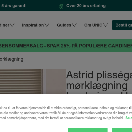
5 års garanti
Over 20 års erfaring
diner
Inspiration
Guides
Om UNIG
Bestil g
SENSOMMERSALG - SPAR 25% PÅ POPULÆRE GARDINE
 mørklægning
Astrid plisség
mørklægning
Lys beige - 
kies til, at få vores hjemmeside til at virke ordentligt, personalisere indhold og reklamer, ti
fra
1520 kr.
 sociale medier og analysere vores traffik. Vi deler også information vedrørende din brug af v
ed samarbejdspartnere, med det formål at personalisere reklamer og øvrigt indhold.
Se 
Design dit gardin