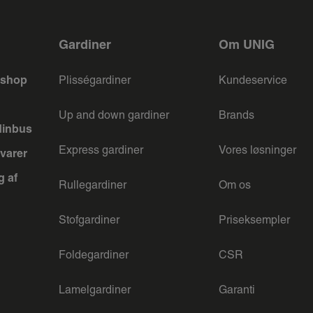
Gardiner
Om UNIG
keshop
Plisségardiner
Kundeservice
Up and down gardiner
Brands
dinbus
Express gardiner
Vores løsninger
varer
g af
Rullegardiner
Om os
Stofgardiner
Priseksempler
Foldegardiner
CSR
Lamelgardiner
Garanti