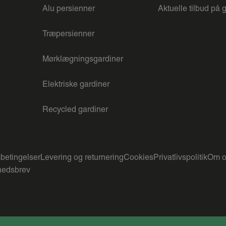
Alu persienner
Aktuelle tilbud på 
Træpersienner
Mørklægningsgardiner
Elektriske gardiner
Recycled gardiner
betingelser
Levering og returnering
Cookies
Privatlivspolitik
Om o
edsbrev