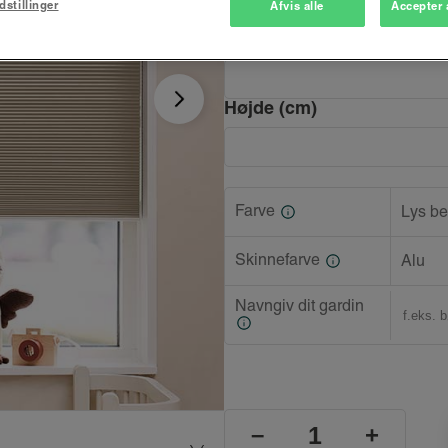
dstillinger
Afvis alle
Accepter 
Bredde (cm)
Højde (cm)
Farve
Lys be
Skinnefarve
Alu
Navngiv dit gardin
–
+