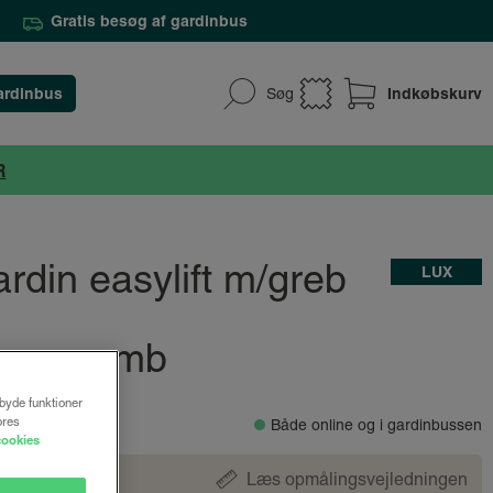
Gratis besøg af gardinbus
ardinbus
Indkøbskurv
Søg
R
ardin easylift m/greb
LUX
Honeycomb
lbyde funktioner
ores
Både online og i gardinbussen
cookies
Læs opmålingsvejledningen