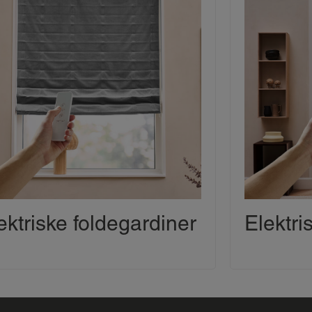
ektriske foldegardiner
Elektri