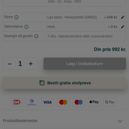
+ 248 kr.
Farve
Lys sand - Honeycomb (34922)
+ 0 kr.
Skinnefarve
Hvid
Navngiv dit gardin
Din pris
992 kr.
–
+
Læg i indkøbskurv
Bestil gratis stofprøve
Produktbeskrivelse