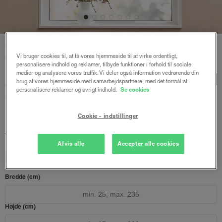
Forside
/
Plisségardiner
/ Astrid plisségardin up and down
Vi bruger cookies til, at få vores hjemmeside til at virke ordentligt,
m/snoretræk
personalisere indhold og reklamer, tilbyde funktioner i forhold til sociale
medier og analysere vores traffik. Vi deler også information vedrørende din
Astrid plisségardin up and
LUX
brug af vores hjemmeside med samarbejdspartnere, med det formål at
personalisere reklamer og øvrigt indhold.
Se cookies
down m/snoretræk
Lys sand - Honeycomb
Cookie - indstillinger
992 kr.
1322 kr.
fra
Både online og i gardinbussen
Afvis alle
Accepter alle cookies
Design dit gardin
Læs opmålingsvejledningen
Bredde (cm)
Højde (cm)