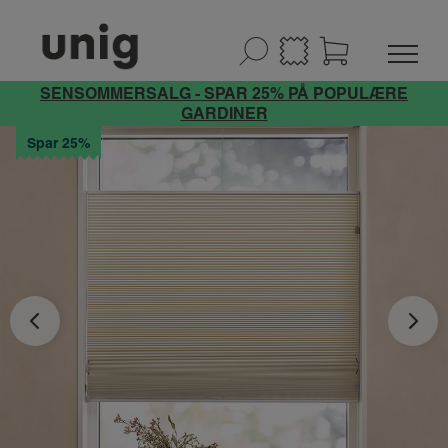
SENSOMMERSALG - SPAR 25% PÅ POPULÆRE
GARDINER
Spar 25%