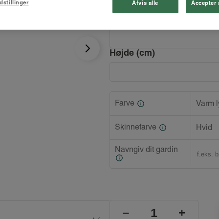
dstillinger
Afvis alle
Accepter 
Bredde (cm)
Højde (cm)
Farve
Varm l
Skinnefarve
Hvid
Navngiv dit gardin
–
+