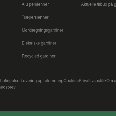
Alu persienner
Aktuelle tilbud på 
Træpersienner
Mørklægningsgardiner
Elektriske gardiner
Recycled gardiner
betingelser
Levering og returnering
Cookies
Privatlivspolitik
Om o
edsbrev