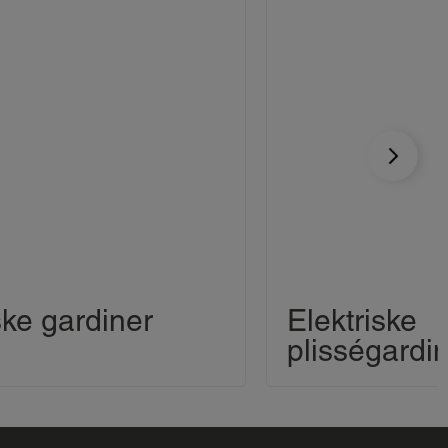
ske gardiner
Elektriske
plisségardi