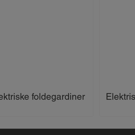
ektriske foldegardiner
Elektri