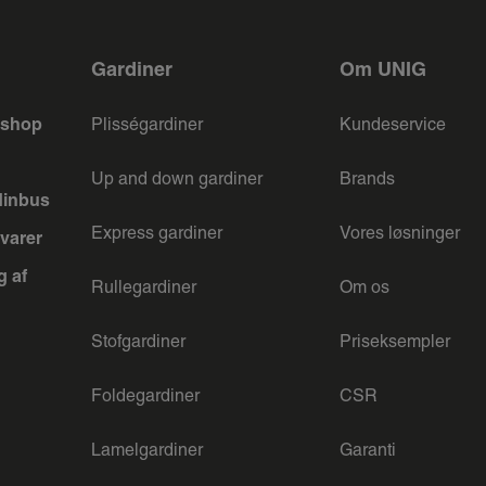
Gardiner
Om UNIG
keshop
Plisségardiner
Kundeservice
Up and down gardiner
Brands
dinbus
Express gardiner
Vores løsninger
varer
g af
Rullegardiner
Om os
Stofgardiner
Priseksempler
Foldegardiner
CSR
Lamelgardiner
Garanti