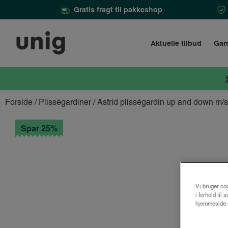
Gratis fragt til pakkeshop
Aktuelle tilbud
Gar
Forside
/
Plisségardiner
/ Astrid plisségardin up and down m/
Spar 25%
Vi bruger coo
i forhold til
hjemmeside m