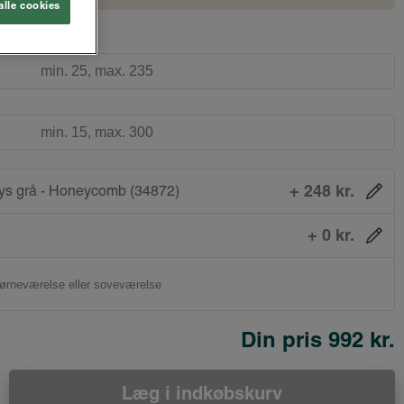
alle cookies
+ 248 kr.
ys grå - Honeycomb (34872)
+ 0 kr.
Din pris
992 kr.
Læg i indkøbskurv