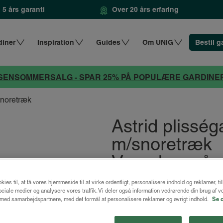
5 års garanti
Over 20 års erfaring
diner
Inspiration
Guides
Om UNIG
Bestil g
SENSOMMERSALG - SPAR 25% PÅ POPULÆRE GARDINE
snoretræk
Astrid plissé
m/snoretræk
Varm lys grå
kies til, at få vores hjemmeside til at virke ordentligt, personalisere indhold og reklamer, ti
fra
992 kr
1322 kr.
 sociale medier og analysere vores traffik. Vi deler også information vedrørende din brug af v
ed samarbejdspartnere, med det formål at personalisere reklamer og øvrigt indhold.
Se 
Design dit gardin