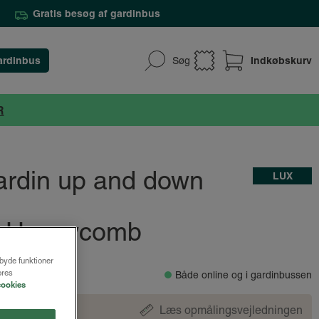
Gratis besøg af gardinbus
ardinbus
Indkøbskurv
Søg
R
gardin up and down
LUX
 - Honeycomb
lbyde funktioner
.
ores
Både online og i gardinbussen
cookies
Læs opmålingsvejledningen