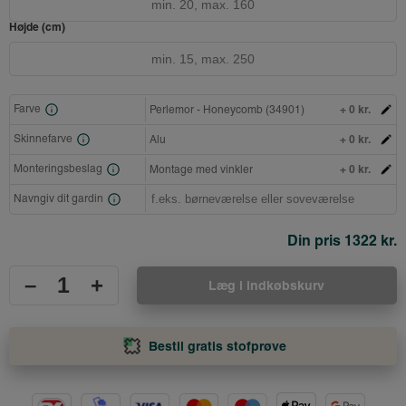
Højde (cm)
+ 0 kr.
Farve
Perlemor - Honeycomb (34901)
+ 0 kr.
Skinnefarve
Alu
+ 0 kr.
Monteringsbeslag
Montage med vinkler
Navngiv dit gardin
Din pris
1322 kr.
–
+
Læg i indkøbskurv
Bestil gratis stofprøve