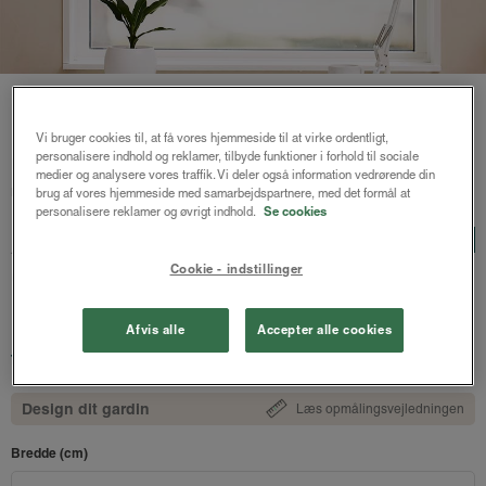
Vi bruger cookies til, at få vores hjemmeside til at virke ordentligt,
personalisere indhold og reklamer, tilbyde funktioner i forhold til sociale
Forside
/
Plisségardiner
/ Astrid plisségardin up and down
medier og analysere vores traffik. Vi deler også information vedrørende din
mørklægning
brug af vores hjemmeside med samarbejdspartnere, med det formål at
personalisere reklamer og øvrigt indhold.
Se cookies
Astrid plisségardin up and
LUX
down mørklægning
Cookie - indstillinger
Perlemor - Honeycomb
Afvis alle
Accepter alle cookies
1322 kr.
fra
Både online og i gardinbussen
Design dit gardin
Læs opmålingsvejledningen
Bredde (cm)