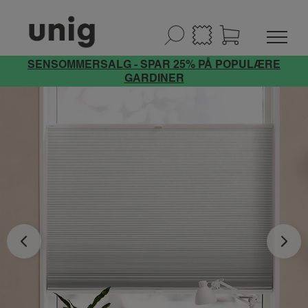
SENSOMMERSALG - SPAR 25% PÅ POPULÆRE
GARDINER