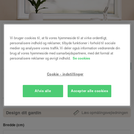
Vi bruger cookies til, at få vores hjemmeside til at virke ordentligt,
personalisere indhold og reklamer, tilbyde funktioner i forhold til sociale
Forside
/
Plisségardiner
/ Astrid plisségardin up and down
medier og analysere vores traffik. Vi deler også information vedrørende din
mørklægning
brug af vores hjemmeside med samarbejdspartnere, med det formål at
personalisere reklamer og øvrigt indhold.
Se cookies
Astrid plisségardin up and
LUX
down mørklægning
Cookie - indstillinger
Sort - Honeycomb
Afvis alle
Accepter alle cookies
1322 kr.
fra
Både online og i gardinbussen
Design dit gardin
Læs opmålingsvejledningen
Bredde (cm)