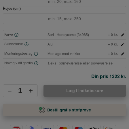
Højde (cm)
+ 0 kr.
Farve
Sort - Honeycomb (34985)
+ 0 kr.
Skinnefarve
Alu
+ 0 kr.
Monteringsbeslag
Montage med vinkler
Navngiv dit gardin
Din pris
1322 kr.
–
+
Læg i indkøbskurv
Bestil gratis stofprøve