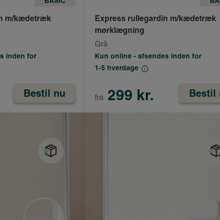
BASIC
BA
in m/kædetræk
Express rullegardin m/kædetræk
mørklægning
Grå
s inden for
Kun online - afsendes inden for
1-5 hverdage
299 kr.
Bestil nu
Bestil
fra