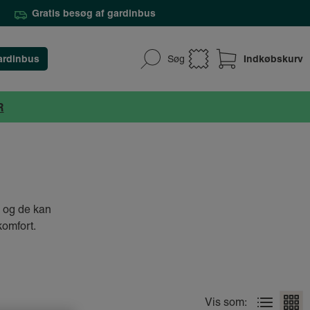
Gratis besøg af gardinbus
ardinbus
Indkøbskurv
Søg
R
- og de kan
komfort.
Vis som: