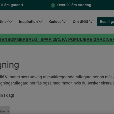
5 års garanti
Over 20 års erfaring
diner
Inspiration
Guides
Om UNIG
Bestil g
SENSOMMERSALG - SPAR 25% PÅ POPULÆRE GARDINE
gning
! Vi har et stort udvalg af mørklæggende rullegardiner på mål 
ægningsrullegardiner fås også med motor, hvis du ønsker ekstra 
n i dag!