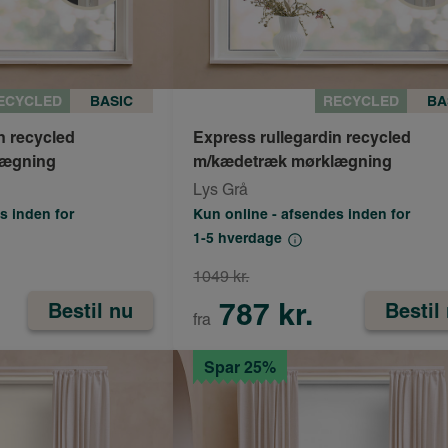
ECYCLED
BASIC
RECYCLED
BA
n recycled
Express rullegardin recycled
lægning
m/kædetræk mørklægning
Lys Grå
s inden for
Kun online - afsendes inden for
1-5 hverdage
1049 kr.
787 kr.
Bestil nu
Bestil
fra
Spar 25%