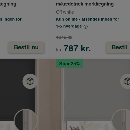
lægning
m/kædetræk mørklægning
Off white
s inden for
Kun online - afsendes inden for
1-5 hverdage
1049 kr.
787 kr.
Bestil nu
Bestil
fra
Spar 25%