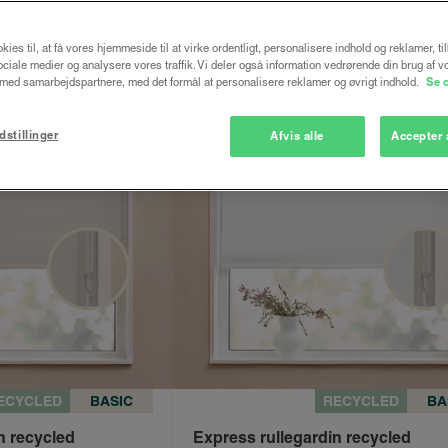
kies til, at få vores hjemmeside til at virke ordentligt, personalisere indhold og reklamer, ti
 sociale medier og analysere vores traffik. Vi deler også information vedrørende din brug af v
Spar 25%
ed samarbejdspartnere, med det formål at personalisere reklamer og øvrigt indhold.
Se 
dstillinger
Afvis alle
Accepter 
ECYCLED
BASIC
RECYCLED
BA
n recycled
Express rullegardin recycled