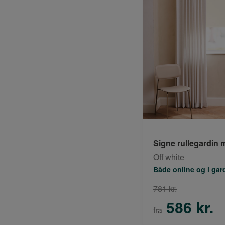
Signe rullegardin
Off white
Både online og i ga
781 kr.
586 kr.
fra