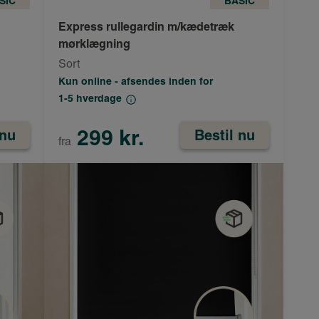
SIC
BASIC
Express rullegardin m/kædetræk
mørklægning
Sort
Kun online - afsendes inden for
1-5 hverdage
299 kr.
 nu
Bestil nu
fra