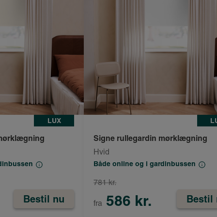
LUX
L
 mørklægning
Signe rullegardin mørklægning
Hvid
rdinbussen
Både online og i gardinbussen
781 kr.
586 kr.
Bestil nu
Bestil
fra