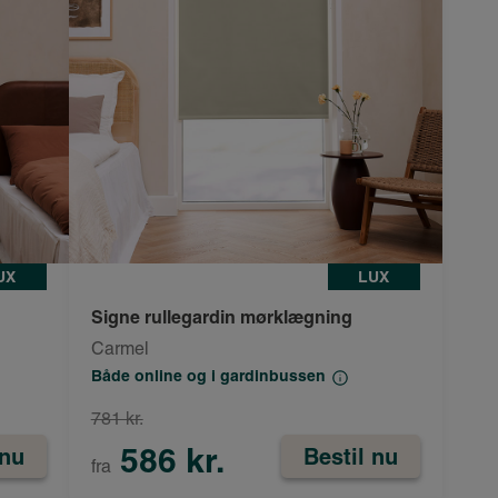
UX
LUX
Signe rullegardin mørklægning
Carmel
Både online og i gardinbussen
781 kr.
586 kr.
 nu
Bestil nu
fra