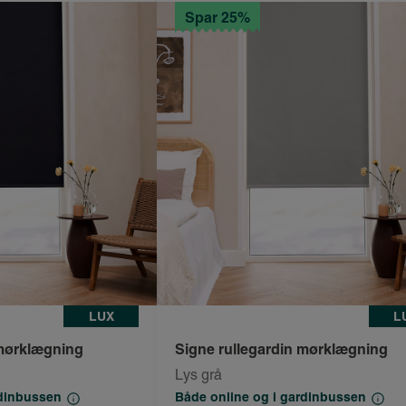
Spar 25%
LUX
L
 mørklægning
Signe rullegardin mørklægning
Lys grå
rdinbussen
Både online og i gardinbussen