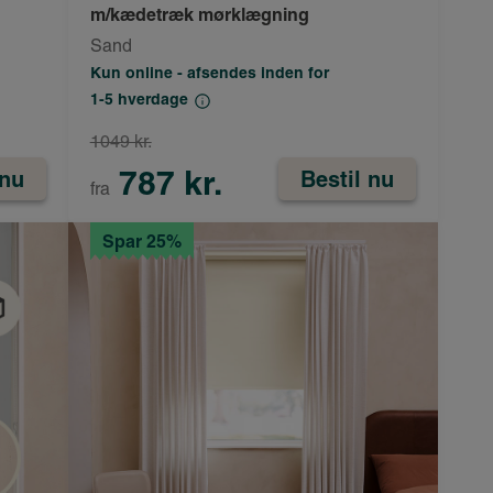
m/kædetræk mørklægning
Sand
Kun online - afsendes inden for
1-5 hverdage
1049 kr.
787 kr.
 nu
Bestil nu
fra
Spar 25%