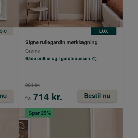
SIC
LUX
Signe rullegardin mørklægning
Creme
Både online og i gardinbussen
951 kr.
714 kr.
 nu
Bestil nu
fra
Spar 25%