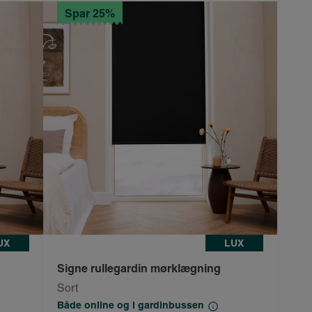
Spar 25%
UX
LUX
Signe rullegardin mørklægning
Sort
Både online og i gardinbussen