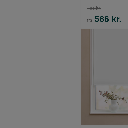
781 kr.
586 kr.
fra