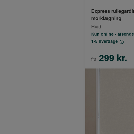
Express rullegard
mørklægning
Hvid
Kun online - afsende
1-5 hverdage
299 kr.
fra