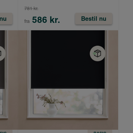
781 kr.
586 kr.
 nu
Bestil nu
fra