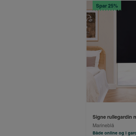
Spar 25%
Signe rullegardin
Marineblå
Både online og i ga