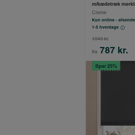
m/kædetræk mørk
Creme
Kun online - afsende
1-5 hverdage
1049 kr.
787 kr.
fra
Spar 25%