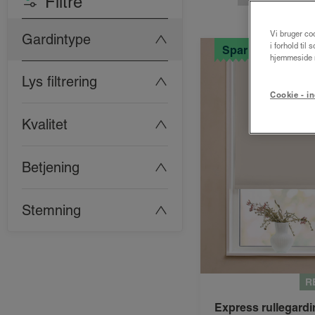
Filtre
Vi bruger coo
Gardintype
i forhold til
Spar 25%
hjemmeside m
Lys filtrering
Cookie - in
Kvalitet
Betjening
Stemning
R
Express rullegardi