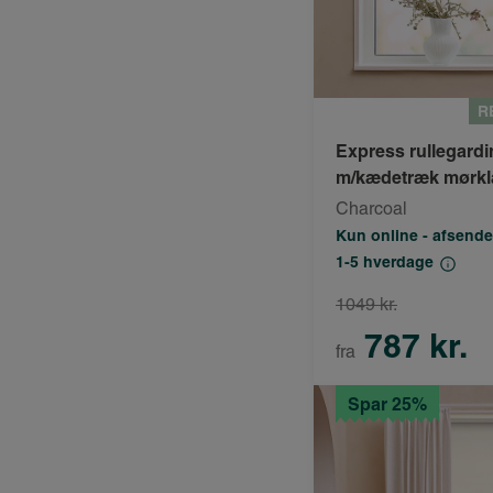
R
Express rullegardi
m/kædetræk mørk
Charcoal
Kun online - afsende
1-5 hverdage
1049 kr.
787 kr.
fra
Spar 25%