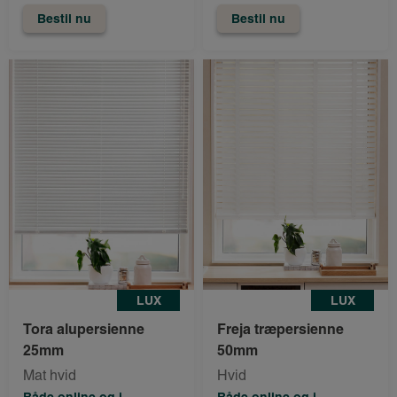
Bestil nu
Bestil nu
LUX
LUX
Tora alupersienne
Freja træpersienne
25mm
50mm
Mat hvid
Hvid
Både online og i
Både online og i