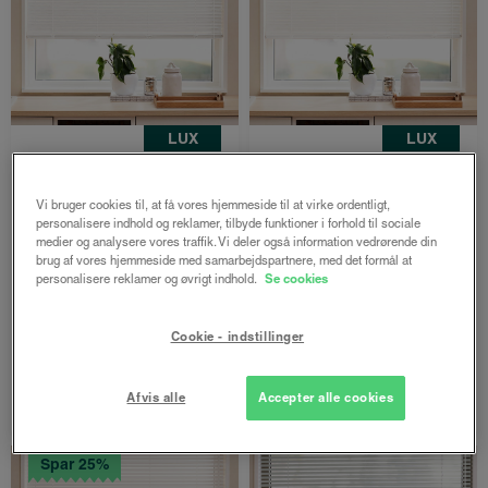
LUX
LUX
Freja træpersienne
Freja træpersienne
25mm
25mm
Vi bruger cookies til, at få vores hjemmeside til at virke ordentligt,
personalisere indhold og reklamer, tilbyde funktioner i forhold til sociale
Hvid bambus
Hvid
medier og analysere vores traffik. Vi deler også information vedrørende din
Både online og i
Både online og i
brug af vores hjemmeside med samarbejdspartnere, med det formål at
personalisere reklamer og øvrigt indhold.
Se cookies
gardinbussen
gardinbussen
1092 kr.
1047 kr.
Cookie - indstillinger
819 kr.
786 kr.
fra
fra
Bestil nu
Bestil nu
Afvis alle
Accepter alle cookies
Spar 25%