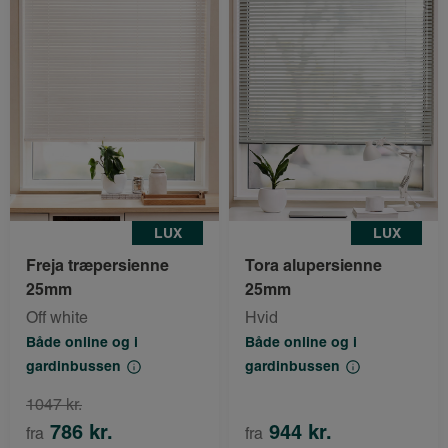
LUX
LUX
Freja træpersienne
Tora alupersienne
25mm
25mm
Off white
Hvid
Både online og i
Både online og i
gardinbussen
gardinbussen
1047 kr.
786 kr.
944 kr.
fra
fra