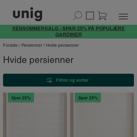
SENSOMMERSALG - SPAR 25% PÅ POPULÆRE
GARDINER
Forside
/
Persienner
/ Hvide persienner
Hvide persienner
Filtrer og sorter
Spar 25%
Spar 25%